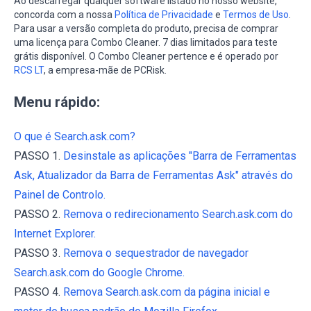
Ao descarregar qualquer software listado no nosso website,
concorda com a nossa
Política de Privacidade
e
Termos de Uso
.
Para usar a versão completa do produto, precisa de comprar
uma licença para Combo Cleaner. 7 dias limitados para teste
grátis disponível. O Combo Cleaner pertence e é operado por
RCS LT
, a empresa-mãe de PCRisk.
Menu rápido:
O que é Search.ask.com?
PASSO 1.
Desinstale as aplicações "Barra de Ferramentas
Ask, Atualizador da Barra de Ferramentas Ask" através do
Painel de Controlo.
PASSO 2.
Remova o redirecionamento Search.ask.com do
Internet Explorer.
PASSO 3.
Remova o sequestrador de navegador
Search.ask.com do Google Chrome.
PASSO 4.
Remova Search.ask.com da página inicial e