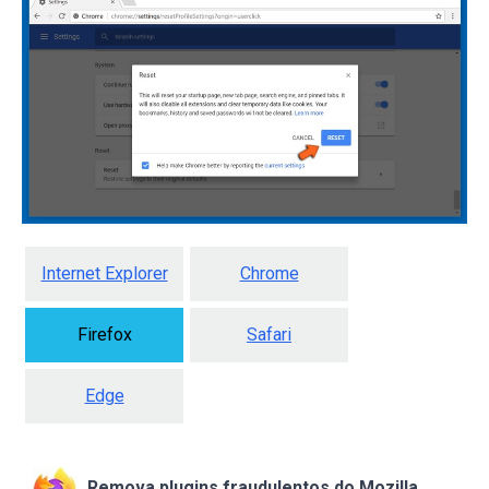
Internet Explorer
Chrome
Firefox
Safari
Edge
Remova plugins fraudulentos do Mozilla