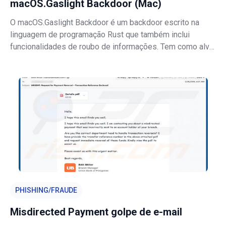
macOS.Gaslight Backdoor (Mac)
O macOS.Gaslight Backdoor é um backdoor escrito na
linguagem de programação Rust que também inclui
funcionalidades de roubo de informações. Tem como alvo
os sistemas operativos Mac e dá aos atacantes a
capacidade de executar comandos remotamente enquanto
recolhem discretamente dados do dispositivo
PHISHING/FRAUDE
Misdirected Payment golpe de e-mail