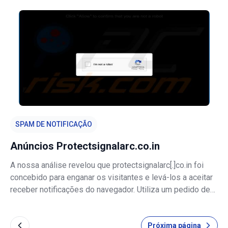
e configuração. Foi concebida para enganar os
destinatários, levando-os a visit
SPAM DE NOTIFICAÇÃO
Anúncios Protectsignalarc.co.in
A nossa análise revelou que protectsignalarc[.]co.in foi
concebido para enganar os visitantes e levá-los a aceitar
receber notificações do navegador. Utiliza um pedido de
CAPTCHA falso como isco. Se permitido,
protectsignalarc[.]co.in apresenta alertas enganosos,
Próxima página
incluindo avisos antivírus falsos,