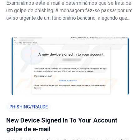
Examinámos este e-mail e determinámos que se trata de
um golpe de phishing. A mensagem faz-se passar por um
aviso urgente de um funcionário bancário, alegando que
um pagamento foi enviado para a conta errada e
solicitando ao destinatário que abra um PDF anexado. O
link dentro do PDF conduz a um sit
PHISHING/FRAUDE
New Device Signed In To Your Account
golpe de e-mail