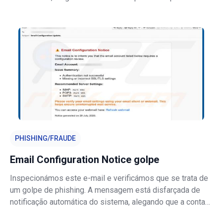
Financeiro em nome de um Diretor-Geral. A mensagem é
uma tentativa de phishing concebida para roubar as
credenciais da conta de e-m
PHISHING/FRAUDE
Email Configuration Notice golpe
Inspecionámos este e-mail e verificámos que se trata de
um golpe de phishing. A mensagem está disfarçada de
notificação automática do sistema, alegando que a conta
de e-mail do destinatário tem problemas de autenticação