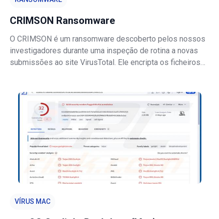
CRIMSON Ransomware
O CRIMSON é um ransomware descoberto pelos nossos
investigadores durante uma inspeção de rotina a novas
submissões ao site VirusTotal. Ele encripta os ficheiros
das vítimas e exige pagamento em troca da
desencriptação. Após concluir a encriptação, o
ransomware apresenta as suas exigências de resgat
VÍRUS MAC