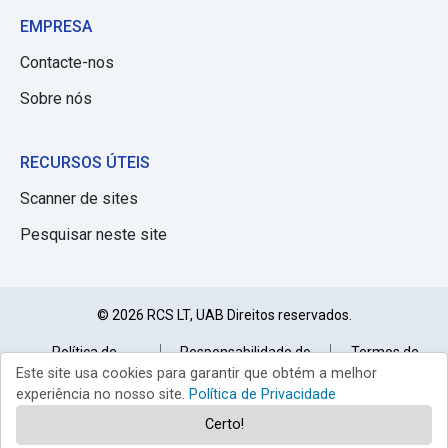
EMPRESA
Contacte-nos
Sobre nós
RECURSOS ÚTEIS
Scanner de sites
Pesquisar neste site
© 2026 RCS LT, UAB Direitos reservados.
Política de
Responsabilidade do
Termos de
privacidade
Site
uso
Este site usa cookies para garantir que obtém a melhor
experiência no nosso site.
Política de Privacidade
Certo!