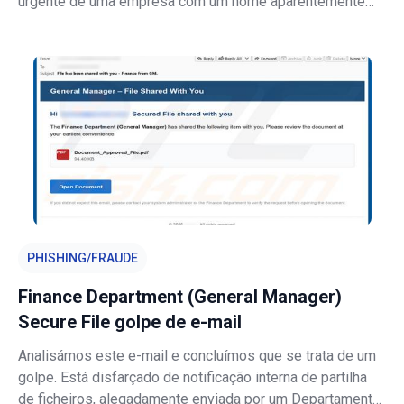
urgente de uma empresa com um nome aparentemente
legítimo e engana os destinatários para que cliquem num
link que conduz a um site falso concebido para roubar as
suas credenciais de conta de e-m
PHISHING/FRAUDE
Finance Department (General Manager)
Secure File golpe de e-mail
Analisámos este e-mail e concluímos que se trata de um
golpe. Está disfarçado de notificação interna de partilha
de ficheiros, alegadamente enviada por um Departamento