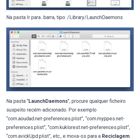
Na pasta Ir para...barra, tipo: /Library/LaunchDaemons
Na pasta "
LaunchDaemons
", procure qualquer ficheiro
suspeito recém-adicionado. Por exemplo
“com.aoudad.net-preferences.plist”, “com.myppes.net-
preferences.plist”, "com.kuklorest.net-preferences.plist”,
“com.avickUpd.plist”, etc., e mova-os para a
Reciclagem
.