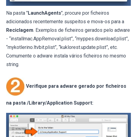
Na pasta "
LaunchAgents
", procure por ficheiros
adicionados recentemente suspeitos e mova-os para a
Reciclagem
. Exemplos de ficheiros gerados pelo adware
- “installmac.AppRemoval.plist”, “myppes.download.plist”,
“mykotlerino.ltvbit.plist”, “kuklorest.update.plist”, etc.
Comumente o adware instala vários ficheiros no mesmo
string.
Verifique para adware gerado por ficheiros
na pasta /Library/Application Support: