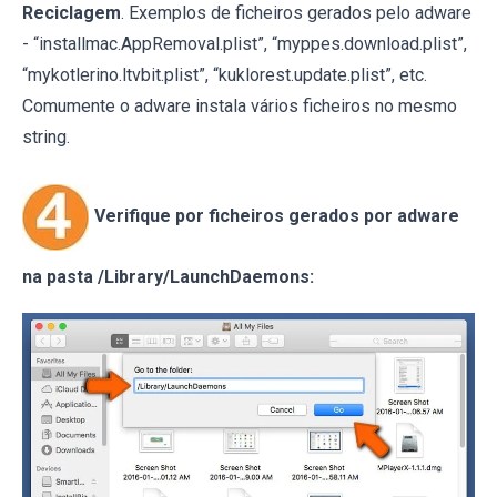
Reciclagem
. Exemplos de ficheiros gerados pelo adware
- “installmac.AppRemoval.plist”, “myppes.download.plist”,
“mykotlerino.ltvbit.plist”, “kuklorest.update.plist”, etc.
Comumente o adware instala vários ficheiros no mesmo
string.
Verifique por ficheiros gerados por adware
na pasta /Library/LaunchDaemons: