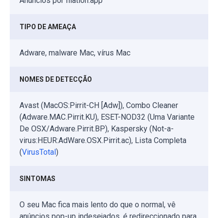
Anúncios por Illation.app
TIPO DE AMEAÇA
Adware, malware Mac, vírus Mac
NOMES DE DETECÇÃO
Avast (MacOS:Pirrit-CH [Adw]), Combo Cleaner
(Adware.MAC.Pirrit.KU), ESET-NOD32 (Uma Variante
De OSX/Adware.Pirrit.BP), Kaspersky (Not-a-
virus:HEUR:AdWare.OSX.Pirrit.ac), Lista Completa
(
VirusTotal
)
SINTOMAS
O seu Mac fica mais lento do que o normal, vê
anúncios pop-up indesejados, é redireccionado para