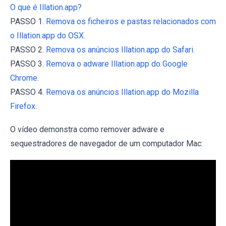
O que é Illation.app?
PASSO 1.
Remova os ficheiros e pastas relacionados com
o Illation.app do OSX.
PASSO 2.
Remova os anúncios Illation.app do Safari.
PASSO 3.
Remova o adware Illation.app do Google
Chrome.
PASSO 4.
Remova os anúncios Illation.app do Mozilla
Firefox
.
O vídeo demonstra como remover adware e
sequestradores de navegador de um computador Mac: