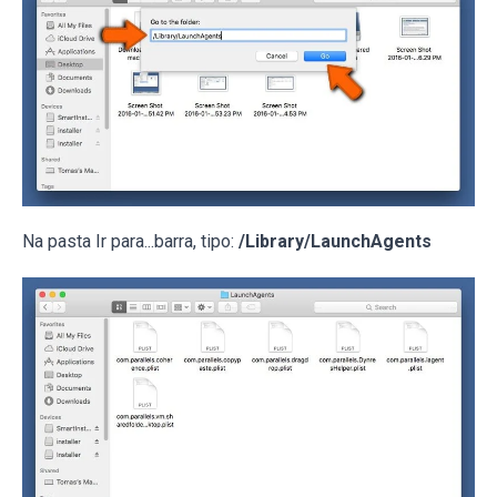
Na pasta Ir para...barra, tipo:
/Library/LaunchAgents