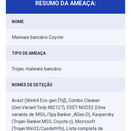
RESUMO DA AMEAÇA:
NOME
Malware bancário Coyote
TIPO DE AMEAÇA
Trojan, malware bancário.
NOMES DE DETEÇÃO
Avast (Win64:Evo-gen [Trj]), Combo Cleaner
(Gen:Variant.Tedy.482127), ESET-NOD32 (Uma
variante de MSIL/Spy.Banker_AGen.D), Kaspersky
(Trojan-Banker.MSIL.Coyote.c), Microsoft
(Trojan:Win32/Casdet!rfn), Lista completa de