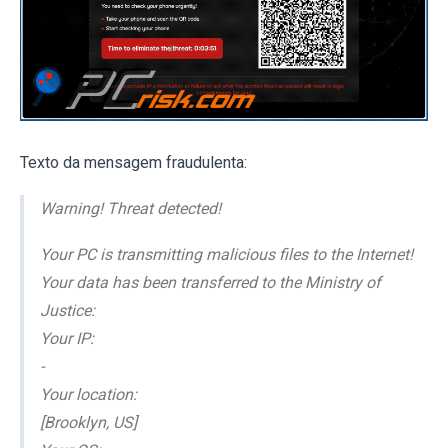
Texto da mensagem fraudulenta:
Warning! Threat detected!
Your PC is transmitting malicious files to the Internet!
Your data has been transferred to the Ministry of
Justice:
Your IP:
-
Your location:
[Brooklyn, US]