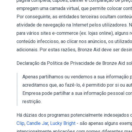
página completa, cupões, banner e comparação de preço
empregam uma camada virtual, que permite colocar conte
Por conseguinte, as entidades terceiras ocultam conteú
atividade de navegação na Internet pelos utilizadores
para vários sites e-commerce (ex. lojas online), algun
conteúdo infeccioso, ao clicar nos anúncios, os utiliz
adicionais. Por estas razões, Bronze Aid deve ser desi
Declaração da Política de Privacidade de Bronze Aid so
Apenas partilhamos ou vendemos a sua informação pe
acreditamos que, ao fazê-lo, é permitido por si ou au
Empresa pode partilhar a sua informação pessoal co
restrição.
Há dúzias dos programas potencialmente indesejados 
Clip
,
Candle Jar
,
Lucky Bright
- são apenas alguns exemp
intencionalmente aplicações com nomes diferentes ma