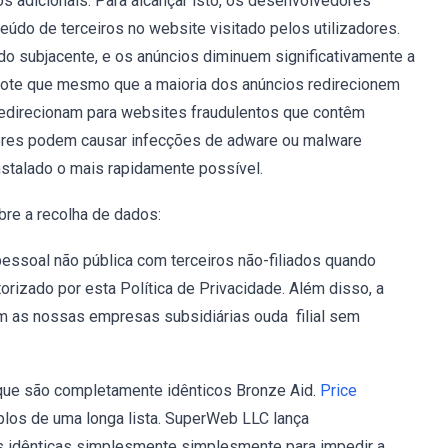
s adicionais. Para alcançar isto, os desenvolvedores
údo de terceiros no website visitado pelos utilizadores.
do subjacente, e os anúncios diminuem significativamente a
. Note que mesmo que a maioria dos anúncios redirecionem
s redirecionam para websites fraudulentos que contêm
adores podem causar infecções de adware ou malware
nstalado o mais rapidamente possível.
bre a recolha de dados:
ssoal não pública com terceiros não-filiados quando
torizado por esta Política de Privacidade. Além disso, a
m as nossas empresas subsidiárias ouda filial sem
que são completamente idênticos Bronze Aid.
Price
los de uma longa lista. SuperWeb LLC lança
s idênticas simplesmente simplesmente para impedir a