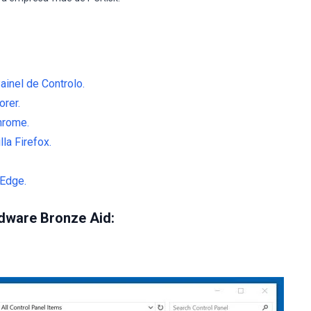
ainel de Controlo.
rer.
hrome.
la Firefox.
 Edge.
ware Bronze Aid: