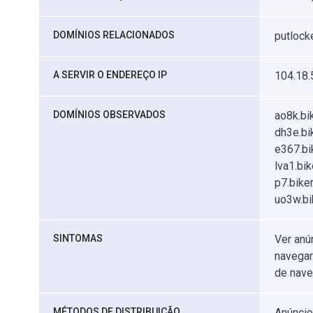
DOMÍNIOS RELACIONADOS
putlocke
A SERVIR O ENDEREÇO IP
104.18.
DOMÍNIOS OBSERVADOS
ao8k.bik
dh3e.bik
e367.bik
lva1.bik
p7.biker
uo3w.bik
SINTOMAS
Ver anún
navegar
de nave
MÉTODOS DE DISTRIBUIÇÃO
Anúncio