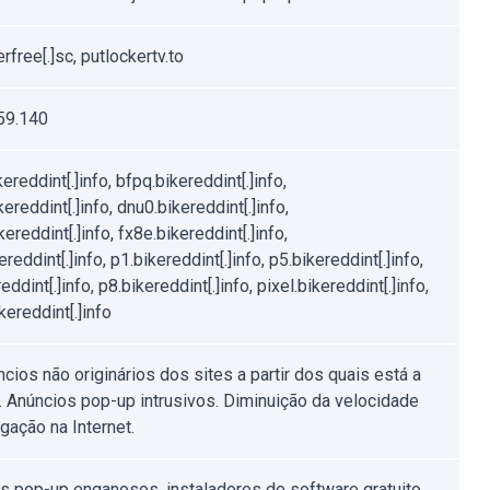
rfree[.]sc, putlockertv.to
59.140
ereddint[.]info, bfpq.bikereddint[.]info,
ereddint[.]info, dnu0.bikereddint[.]info,
ereddint[.]info, fx8e.bikereddint[.]info,
ereddint[.]info, p1.bikereddint[.]info, p5.bikereddint[.]info,
eddint[.]info, p8.bikereddint[.]info, pixel.bikereddint[.]info,
ereddint[.]info
cios não originários dos sites a partir dos quais está a
. Anúncios pop-up intrusivos. Diminuição da velocidade
gação na Internet.
s pop-up enganosos, instaladores de software gratuito