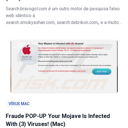
Search.bravogol.com é um outro motor de pesquisa falso
web idêntico a
search.smokyashan.com, search.debrikon.com,, e a muitos
outros. Pela aparência por si só, search.bravogol.com mal
difere do Bing, Yahoo, Google e outros motores de
pesquisa similares legítimos. Para esta razão, muitos
acredi
VÍRUS MAC
Fraude POP-UP Your Mojave Is Infected
With (3) Viruses! (Mac)