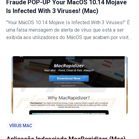
Fraude POP-UP Your MacOS 10.14 Mojave
Is Infected With 3 Viruses! (Mac)
"Your MacOS 10.14 Mojave Is Infected With 3 Viruses!" É
uma falsa mensagem de alerta de vírus que está a ser
exibida aos utilizadores do MacOS que acabam por visitar
sites não confiáveis ​​e fraudulentos. Na maioria dos casos,
os utilizadores não visitam intencionalmente esses sites,
mas as ap
VÍRUS MAC