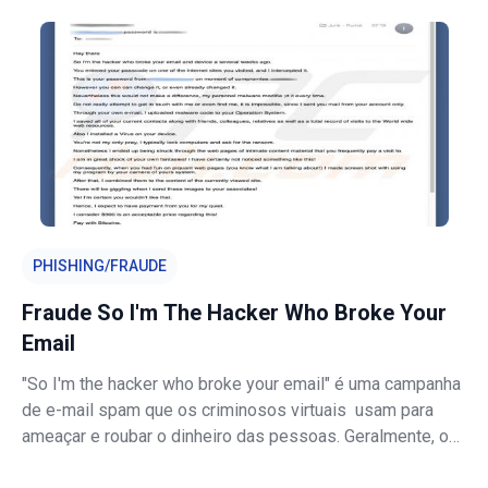
diante. O problema é que alguns utilizadores encontram
certas mensagens de erro r
PHISHING/FRAUDE
Fraude So I'm The Hacker Who Broke Your
Email
"So I'm the hacker who broke your email" é uma campanha
de e-mail spam que os criminosos virtuais usam para
ameaçar e roubar o dinheiro das pessoas. Geralmente, os
criminosos afirmam que têm algum vídeo ou foto de um