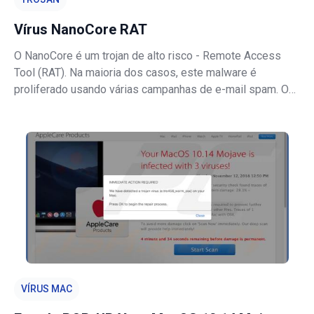
Vírus NanoCore RAT
O NanoCore é um trojan de alto risco - Remote Access
Tool (RAT). Na maioria dos casos, este malware é
proliferado usando várias campanhas de e-mail spam. Os
criminosos enviam milhares de e-mails fraudulentos que
contêm anexos maliciosos. Uma vez abertos, os ditos
ficheiros infectam imediatamente
VÍRUS MAC