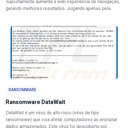
supostamente aumenta a web experiência de navegação,
gerando melhores resultados. Julgando apenas pela
aparência, nvsearch.club mal difere do Google, Bing, Yahoo
e outros mecanismos de pesquisa legítimos, e é por isso
que muitos acreditam que
RANSOMWARE
Ransomware DataWait
DataWait é um vírus de alto risco (vírus de tipo
ransomware) que visa afetar computadores ao encriptar
dados armazenados. Este vírus foi descoberto por