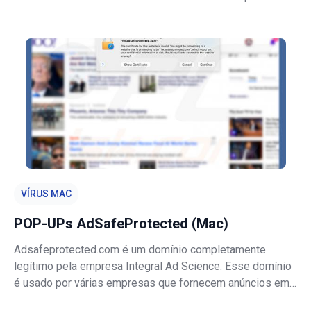
MalwareHunterTeam e é uma variante do ransomware
SAVEfiles. Assim que um computador está infectado com
DataWait, bloqueia os ficheiros e renomei
VÍRUS MAC
POP-UPs AdSafeProtected (Mac)
Adsafeprotected.com é um domínio completamente
legítimo pela empresa Integral Ad Science. Esse domínio
é usado por várias empresas que fornecem anúncios em
sites legítimos, como YouTube, Yahoo, Google e assim por