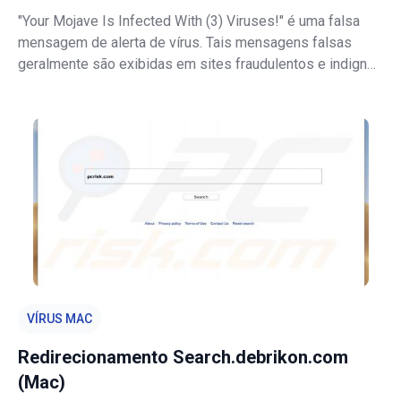
"Your Mojave Is Infected With (3) Viruses!" é uma falsa
mensagem de alerta de vírus. Tais mensagens falsas
geralmente são exibidas em sites fraudulentos e indignos
de confiança. Na maioria dos casos os utilizadores são
redirecionados para estes sites por aplicações
potencialmente indesejadas (
VÍRUS MAC
Redirecionamento Search.debrikon.com
(Mac)