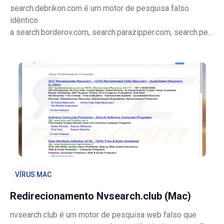
search.debrikon.com é um motor de pesquisa falso
idêntico
a search.borderov.com, search.parazipper.com, search.pen
sirot.com e muitos outros. Ao oferecer uma variedade de
resultados aprimorados, este website cria a impressão
de legitimidade e utilidade. No entanto, esteja ciente de
que os desen
VÍRUS MAC
Redirecionamento Nvsearch.club (Mac)
nvsearch.club é um motor de pesquisa web falso que