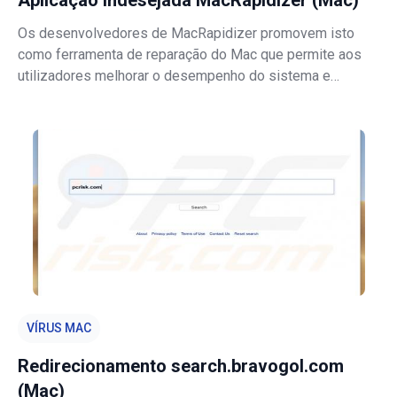
Aplicação Indesejada MacRapidizer (Mac)
Os desenvolvedores de MacRapidizer promovem isto
como ferramenta de reparação do Mac que permite aos
utilizadores melhorar o desempenho do sistema e
remover vários programas que fazem sistemas
vulneráveis a ataques maliciosos. Esses recursos podem
ser úteis, no entanto, a aplicação por si em s
VÍRUS MAC
Redirecionamento search.bravogol.com
(Mac)