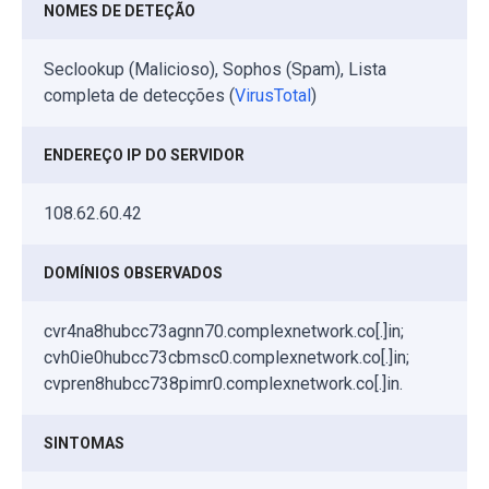
NOMES DE DETEÇÃO
Seclookup (Malicioso), Sophos (Spam), Lista
completa de detecções (
VirusTotal
)
ENDEREÇO IP DO SERVIDOR
108.62.60.42
DOMÍNIOS OBSERVADOS
cvr4na8hubcc73agnn70.complexnetwork.co[.]in;
cvh0ie0hubcc73cbmsc0.complexnetwork.co[.]in;
cvpren8hubcc738pimr0.complexnetwork.co[.]in.
SINTOMAS