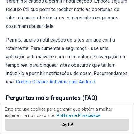
serem solicitados a permitir notificações. Embora seja um
recurso útil que permite receber notícias oportunas de
sites da sua preferência, os comerciantes enganosos
costumam abusar dele.
Permita apenas notificações de sites em que confia
totalmente. Para aumentar a segurança - use uma
aplicação anti-malware com um monitor de navegação em
tempo real para bloquear sites obscuros que tentam
induzi-lo a permitir notificações de spam. Recomendamos
usar
Combo Cleaner Antivirus para Android
.
Perguntas mais frequentes (FAQ)
Este site usa cookies para garantir que obtém a melhor
Por que razão estou a ver anúncios (notificações do
experiência no nosso site.
Política de Privacidade
browser) enviados por complexnetwork.co[.]in no
Certo!
canto inferior direito do meu ambiente de trabalho?