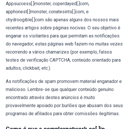
Appsuccess[.]monster, coperdayed[.]com,
apphonest[.]monster, conatesints[.]com, e
chydroogible[.]com são apenas alguns dos nossos mais
recentes artigos sobre páginas nocivas. O seu objetivo é
enganar os visitantes para que permitam as notificações
do navegador; estas páginas web fazem-no muitas vezes
recorrendo a vários chamarizes (por exemplo, falsos
testes de verificação CAPTCHA, conteúdo orientado para
adultos, clickbait, etc.).
As notificações de spam promovem material enganador e
malicioso. Lembre-se que qualquer conteúdo genuíno
encontrado através destes anúncios é muito
provavelmente apoiado por burlões que abusam dos seus
programas de afiliados para obter comissões ilegítimas.
Como é que a complexnetwork.co[.]in