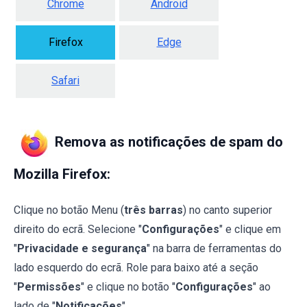
Chrome
Android
Firefox
Edge
Safari
Remova as notificações de spam do
Mozilla Firefox:
Clique no botão Menu (
três barras
) no canto superior
direito do ecrã. Selecione "
Configurações
" e clique em
"
Privacidade e segurança
" na barra de ferramentas do
lado esquerdo do ecrã. Role para baixo até a seção
"
Permissões
" e clique no botão "
Configurações
" ao
lado de "
Notificações
".