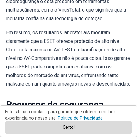
cibersegurança e está presente em ferramentas
multiescâneres, como o VirusTotal, o que significa que a
indústria confia na sua tecnologia de deteção.
Em resumo, os resultados laboratoriais mostram
claramente que a ESET oferece proteção de alto nível.
Obter nota máxima no AV-TEST e classificações de alto
nível no AV-Comparatives não é pouca coisa. Isso garante
que a ESET pode competir com confiança com os
melhores do mercado de antivírus, enfrentando tanto
malware comum quanto ameaças novas e desconhecidas.
Recursos de segurança
Este site usa cookies para garantir que obtém a melhor
experiência no nosso site.
Política de Privacidade
No que diz respeito à deteção de malware, a ESET não é
Certo!
apenas reativa, pois possui várias camadas de proteção