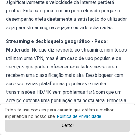
significativamente a velocidade da Internet perderá
pontos. Esta categoria tem um peso elevado porque o
desempenho afeta diretamente a satisfação do utilizador,
seja para streaming, navegação ou videochamadas.
Streaming e desbloqueio geográfico
-
Peso:
Moderado
. No que diz respeito ao streaming, nem todos
utilizam uma VPN, mas é um caso de uso popular, e os
serviços que podem oferecer resultados nessa área
recebem uma classificação mais alta. Desbloquear com
sucesso várias plataformas populares e manter
transmissões HD/4K sem problemas fará com que um
serviço obtenha uma pontuação alta nesta área. Embora a
segurança e a velocidade básica sejam prioridades para
Este site usa cookies para garantir que obtém a melhor
experiência no nosso site.
Política de Privacidade
todos os utilizadores, a capacidade de streaming de uma
Certo!
VPN não precisa ser uma função básica. Demos a este
aspeto um peso moderado na pontuação final. Se uma