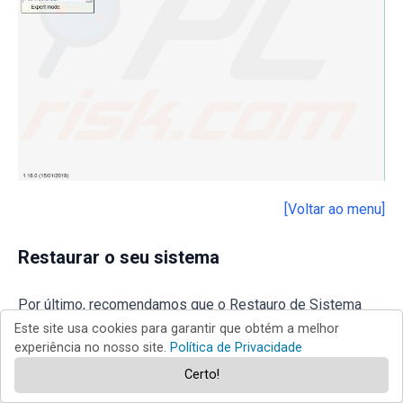
[Voltar ao menu]
Restaurar o seu sistema
Por último, recomendamos que o Restauro de Sistema
Este site usa cookies para garantir que obtém a melhor
volte ao estado anterior ao erro da aplicação 0xc0000005.
experiência no nosso site.
Política de Privacidade
Para usar esta ferramenta, deve ter criado pontos de
Certo!
restauro. Com um Ponto de Restauro criado, este recurso