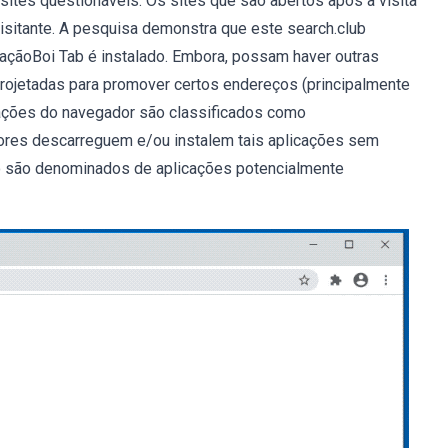
 sites questionáveis. Os sites que são abertos após a visita
sitante. A pesquisa demonstra que este search.club
açãoBoi Tab é instalado. Embora, possam haver outras
projetadas para promover certos endereços (principalmente
ações do navegador são classificados como
ores descarreguem e/ou instalem tais aplicações sem
ipo são denominados de aplicações potencialmente