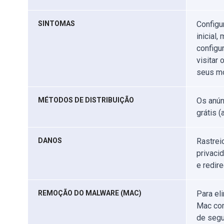
SINTOMAS
Configu
inicial
configu
visitar 
seus mo
MÉTODOS DE DISTRIBUIÇÃO
Os anún
grátis 
DANOS
Rastrei
privaci
e redir
REMOÇÃO DO MALWARE (MAC)
Para el
Mac com
de segu