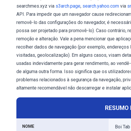
searchmes.xyz via
s3arch.page
,
search.yahoo.com
via
s
API. Para impedir que um navegador cause redirecionam
removê-lo das configurações do navegador, é necessário
possa ser projetado para promovê-lo). Caso contrário, r
remoção e alteração. Vale a pena mencionar que aplica
recolher dados de navegação (por exemplo, endereços I
visitadas, geolocalização). Em alguns casos, visam det
usadas indevidamente para gerar rendimento, ao vendê-l
de alguma outra forma. Isso significa que os utilizador
problemas relacionados à segurança da navegação, priva
altamente recomendável não descarregar e instalar apl
RESUMO 
NOME
Boi Tab