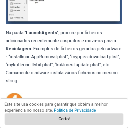
Na pasta "
LaunchAgents
", procure por ficheiros
adicionados recentemente suspeitos e mova-os para a
Reciclagem
. Exemplos de ficheiros gerados pelo adware
- “installmac.AppRemoval.plist”, “myppes.download.plist”,
“mykotlerino.ltvbit.plist”, “kuklorest.update.plist”, etc.
Comumente o adware instala vários ficheiros no mesmo
string.
Verifique por ficheiros gerados por adware
Este site usa cookies para garantir que obtém a melhor
experiência no nosso site.
Política de Privacidade
na pasta /Library/LaunchDaemons:
Certo!