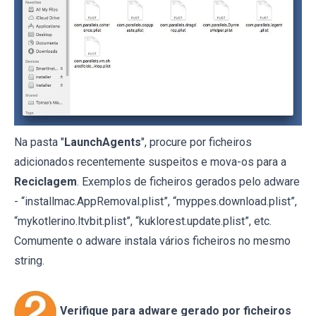
Na pasta "
LaunchAgents
", procure por ficheiros
adicionados recentemente suspeitos e mova-os para a
Reciclagem
. Exemplos de ficheiros gerados pelo adware
- “installmac.AppRemoval.plist”, “myppes.download.plist”,
“mykotlerino.ltvbit.plist”, “kuklorest.update.plist”, etc.
Comumente o adware instala vários ficheiros no mesmo
string.
Verifique para adware gerado por ficheiros