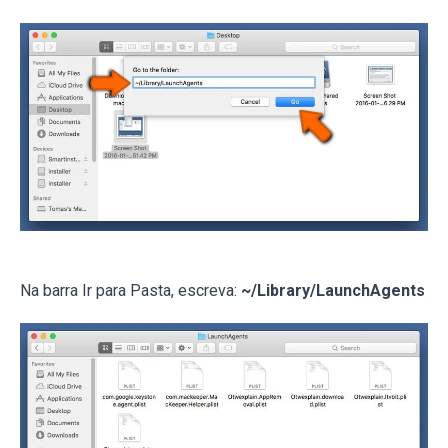
Na barra Ir para Pasta, escreva:
~/Library/LaunchAgents