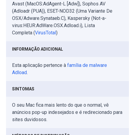
Avast (MacOS:AdAgent-L [Adw]), Sophos AV
(Adloadr (PUA)), ESET-NOD32 (Uma Variante De
OSX/Adware.Synataeb.C), Kaspersky (Not-a-
virus:HEUR:AdWare.OSX.Adload.i), Lista
Completa (
VirusTotal
)
INFORMAÇÃO ADICIONAL
Esta aplicação pertence à
família de malware
Adload
.
SINTOMAS
O seu Mac fica mais lento do que o normal, vê
anúncios pop-up indesejados e é redirecionado para
sites duvidosos.