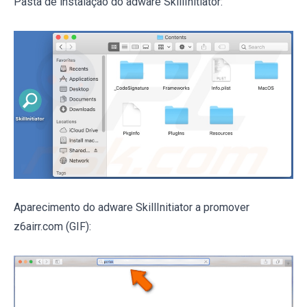
Pasta de instalação do adware SkillInitiator:
Aparecimento do adware SkillInitiator a promover
z6airr.com (GIF):