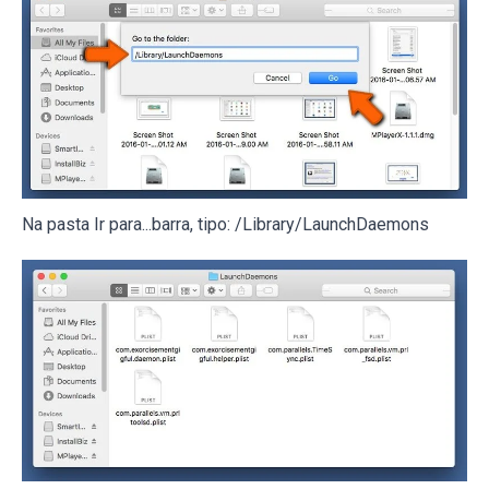
Na pasta Ir para...barra, tipo: /Library/LaunchDaemons