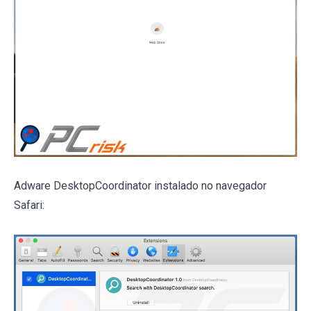
Adware DesktopCoordinator instalado no navegador
Safari: