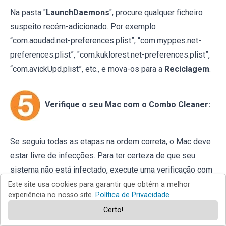
Na pasta "
LaunchDaemons
", procure qualquer ficheiro
suspeito recém-adicionado. Por exemplo
“com.aoudad.net-preferences.plist”, “com.myppes.net-
preferences.plist”, "com.kuklorest.net-preferences.plist”,
“com.avickUpd.plist”, etc., e mova-os para a
Reciclagem
.
Verifique o seu Mac com o Combo Cleaner:
Se seguiu todas as etapas na ordem correta, o Mac deve
estar livre de infecções. Para ter certeza de que seu
sistema não está infectado, execute uma verificação com
o Combo Cleaner Antivirus.
Descarregue-o AQUI
. Depois
Este site usa cookies para garantir que obtém a melhor
experiência no nosso site.
Política de Privacidade
de descarregar o ficheiro, clique duas vezes no instalador
Certo!
combocleaner.dmg
, na janela aberta, arraste e solte o