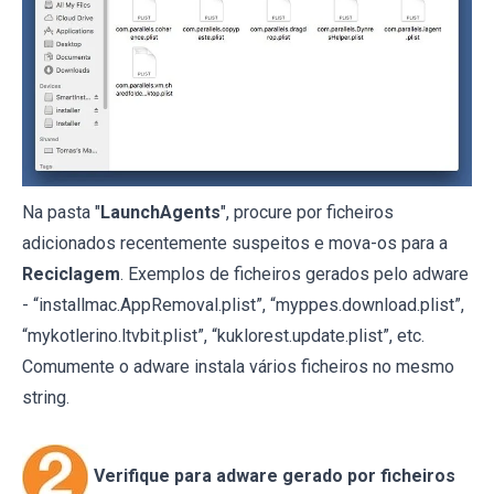
Na pasta "
LaunchAgents
", procure por ficheiros
adicionados recentemente suspeitos e mova-os para a
Reciclagem
. Exemplos de ficheiros gerados pelo adware
- “installmac.AppRemoval.plist”, “myppes.download.plist”,
“mykotlerino.ltvbit.plist”, “kuklorest.update.plist”, etc.
Comumente o adware instala vários ficheiros no mesmo
string.
Verifique para adware gerado por ficheiros