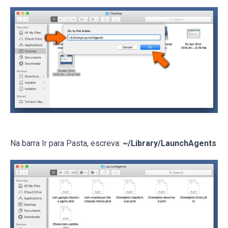
Na barra Ir para Pasta, escreva:
~/Library/LaunchAgents