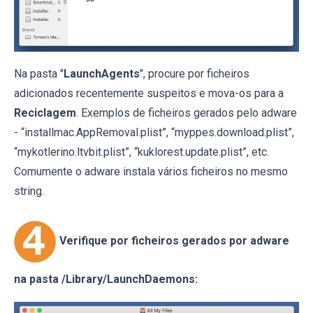
Na pasta "
LaunchAgents
", procure por ficheiros
adicionados recentemente suspeitos e mova-os para a
Reciclagem
. Exemplos de ficheiros gerados pelo adware
- “installmac.AppRemoval.plist”, “myppes.download.plist”,
“mykotlerino.ltvbit.plist”, “kuklorest.update.plist”, etc.
Comumente o adware instala vários ficheiros no mesmo
string.
Verifique por ficheiros gerados por adware
na pasta /Library/LaunchDaemons: