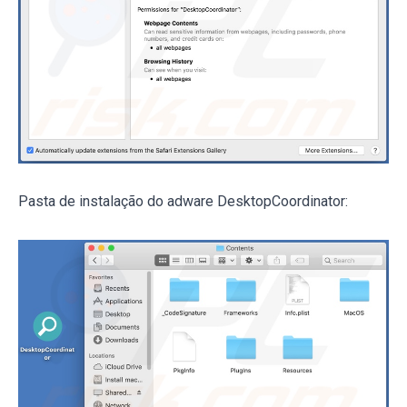
Pasta de instalação do adware DesktopCoordinator: