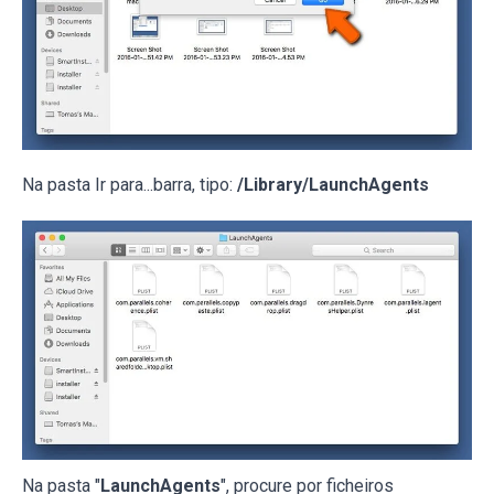
Na pasta Ir para...barra, tipo:
/Library/LaunchAgents
Na pasta "
LaunchAgents
", procure por ficheiros