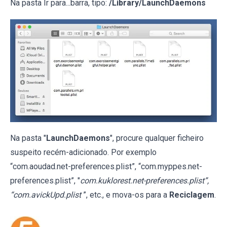
Na pasta Ir para...barra, tipo:
/Library/LaunchDaemons
Na pasta "
LaunchDaemons
", procure qualquer ficheiro
suspeito recém-adicionado. Por exemplo
“com.aoudad.net-preferences.plist”, “com.myppes.net-
preferences.plist”, "
com.kuklorest.net-preferences.plist”,
“com.avickUpd.plist
”, etc., e mova-os para a
Reciclagem
.