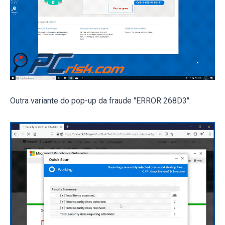
Outra variante do pop-up da fraude "ERROR 268D3":