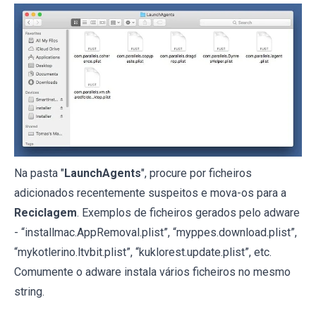
Na pasta "
LaunchAgents
", procure por ficheiros
adicionados recentemente suspeitos e mova-os para a
Reciclagem
. Exemplos de ficheiros gerados pelo adware
- “installmac.AppRemoval.plist”, “myppes.download.plist”,
“mykotlerino.ltvbit.plist”, “kuklorest.update.plist”, etc.
Comumente o adware instala vários ficheiros no mesmo
string.