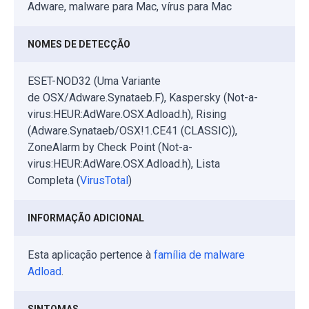
Adware, malware para Mac, vírus para Mac
NOMES DE DETECÇÃO
ESET-NOD32 (Uma Variante
de OSX/Adware.Synataeb.F), Kaspersky (Not-a-
virus:HEUR:AdWare.OSX.Adload.h), Rising
(Adware.Synataeb/OSX!1.CE41 (CLASSIC)),
ZoneAlarm by Check Point (Not-a-
virus:HEUR:AdWare.OSX.Adload.h), Lista
Completa (
VirusTotal
)
INFORMAÇÃO ADICIONAL
Esta aplicação pertence à
família de malware
Adload
.
SINTOMAS