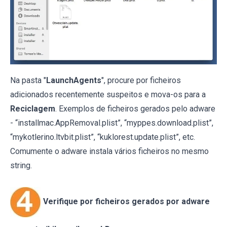
Na pasta "
LaunchAgents
", procure por ficheiros
adicionados recentemente suspeitos e mova-os para a
Reciclagem
. Exemplos de ficheiros gerados pelo adware
- “installmac.AppRemoval.plist”, “myppes.download.plist”,
“mykotlerino.ltvbit.plist”, “kuklorest.update.plist”, etc.
Comumente o adware instala vários ficheiros no mesmo
string.
Verifique por ficheiros gerados por adware