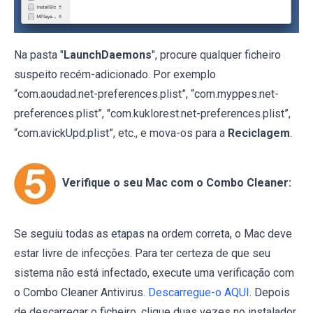
Na pasta "
LaunchDaemons
", procure qualquer ficheiro
suspeito recém-adicionado. Por exemplo
“com.aoudad.net-preferences.plist”, “com.myppes.net-
preferences.plist”, "com.kuklorest.net-preferences.plist”,
“com.avickUpd.plist”, etc., e mova-os para a
Reciclagem
.
Verifique o seu Mac com o Combo Cleaner:
Se seguiu todas as etapas na ordem correta, o Mac deve
estar livre de infecções. Para ter certeza de que seu
sistema não está infectado, execute uma verificação com
o Combo Cleaner Antivirus.
Descarregue-o AQUI
. Depois
de descarregar o ficheiro, clique duas vezes no instalador