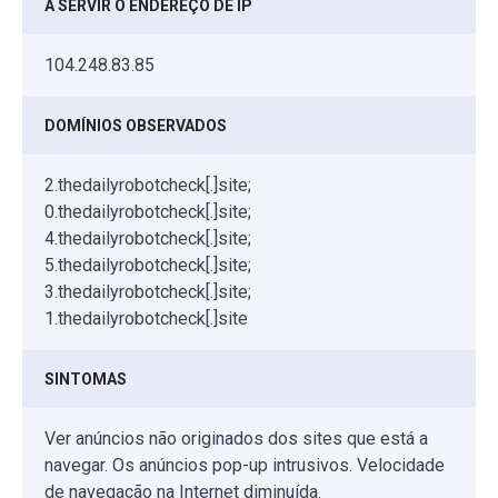
A SERVIR O ENDEREÇO DE IP
104.248.83.85
DOMÍNIOS OBSERVADOS
2.thedailyrobotcheck[.]site;
0.thedailyrobotcheck[.]site;
4.thedailyrobotcheck[.]site;
5.thedailyrobotcheck[.]site;
3.thedailyrobotcheck[.]site;
1.thedailyrobotcheck[.]site
SINTOMAS
Ver anúncios não originados dos sites que está a
navegar. Os anúncios pop-up intrusivos. Velocidade
de navegação na Internet diminuída.