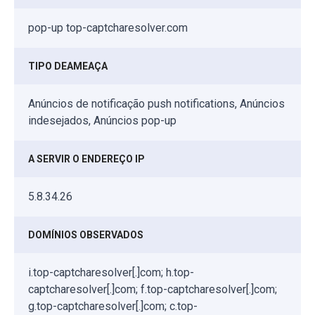
pop-up top-captcharesolver.com
TIPO DEAMEAÇA
Anúncios de notificação push notifications, Anúncios
indesejados, Anúncios pop-up
A SERVIR O ENDEREÇO IP
5.8.34.26
DOMÍNIOS OBSERVADOS
i.top-captcharesolver[.]com; h.top-
captcharesolver[.]com; f.top-captcharesolver[.]com;
g.top-captcharesolver[.]com; c.top-