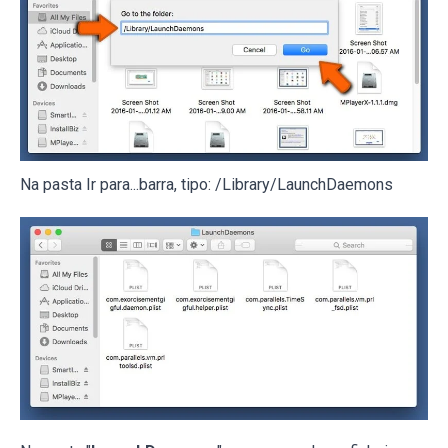
Na pasta Ir para...barra, tipo: /Library/LaunchDaemons