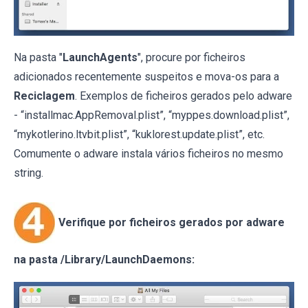
Na pasta "
LaunchAgents
", procure por ficheiros
adicionados recentemente suspeitos e mova-os para a
Reciclagem
. Exemplos de ficheiros gerados pelo adware
- “installmac.AppRemoval.plist”, “myppes.download.plist”,
“mykotlerino.ltvbit.plist”, “kuklorest.update.plist”, etc.
Comumente o adware instala vários ficheiros no mesmo
string.
Verifique por ficheiros gerados por adware
na pasta /Library/LaunchDaemons: