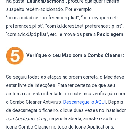
Na pasta "
LaunchDaemons
", procure qualquer ficheiro
suspeito recém-adicionado. Por exemplo
“com.aoudad.net-preferences.plist”, “com.myppes.net-
preferences.plist”, "com.kuklorest.net-preferences.plist”,
“com.avickUpd.plist”, etc., e mova-os para a
Reciclagem
.
Verifique o seu Mac com o Combo Cleaner:
Se seguiu todas as etapas na ordem correta, o Mac deve
estar livre de infecções. Para ter certeza de que seu
sistema não está infectado, execute uma verificação com
o Combo Cleaner Antivirus.
Descarregue-o AQUI
. Depois
de descarregar o ficheiro, clique duas vezes no instalador
combocleaner.dmg
, na janela aberta, arraste e solte o
ícone Combo Cleaner no topo do ícone Applications.