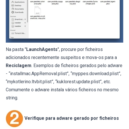
Na pasta "
LaunchAgents
", procure por ficheiros
adicionados recentemente suspeitos e mova-os para a
Reciclagem
. Exemplos de ficheiros gerados pelo adware
- “installmac.AppRemoval.plist”, “myppes.download.plist”,
“mykotlerino.ltvbit.plist”, “kuklorest.update.plist”, etc.
Comumente o adware instala vários ficheiros no mesmo
string.
Verifique para adware gerado por ficheiros