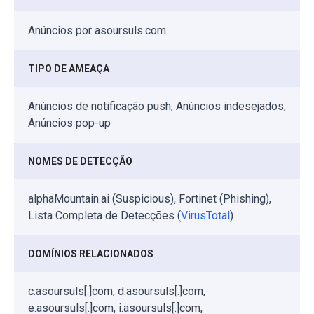
Anúncios por asoursuls.com
TIPO DE AMEAÇA
Anúncios de notificação push, Anúncios indesejados,
Anúncios pop-up
NOMES DE DETECÇÃO
alphaMountain.ai (Suspicious), Fortinet (Phishing),
Lista Completa de Detecções (
VirusTotal
)
DOMÍNIOS RELACIONADOS
c.asoursuls[.]com, d.asoursuls[.]com,
e.asoursuls[.]com, i.asoursuls[.]com,