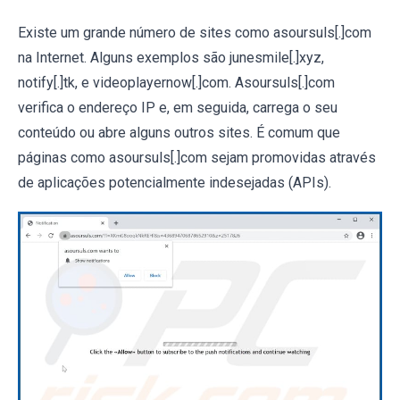
Existe um grande número de sites como asoursuls[.]com
na Internet. Alguns exemplos são junesmile[.]xyz,
notify[.]tk, e videoplayernow[.]com. Asoursuls[.]com
verifica o endereço IP e, em seguida, carrega o seu
conteúdo ou abre alguns outros sites. É comum que
páginas como asoursuls[.]com sejam promovidas através
de aplicações potencialmente indesejadas (APIs).