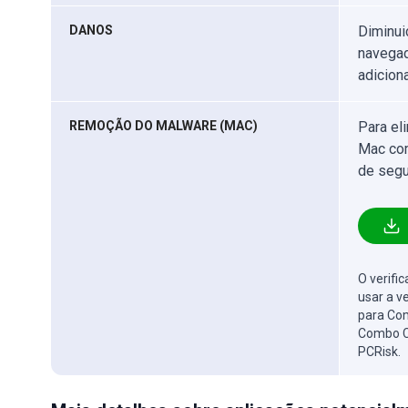
DANOS
Diminui
navegad
adicion
REMOÇÃO DO MALWARE (MAC)
Para el
Mac com
de segu
O verifi
usar a v
para Com
Combo C
PCRisk.