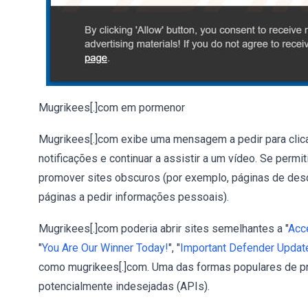
Mugrikees[.]com em pormenor
Mugrikees[.]com exibe uma mensagem a pedir para clicar
notificações e continuar a assistir a um vídeo. Se permi
promover sites obscuros (por exemplo, páginas de des
páginas a pedir informações pessoais).
Mugrikees[.]com poderia abrir sites semelhantes a "
Acc
"
You Are Our Winner Today!
", "
Important Defender Update
como mugrikees[.]com. Uma das formas populares de p
potencialmente indesejadas (APIs).