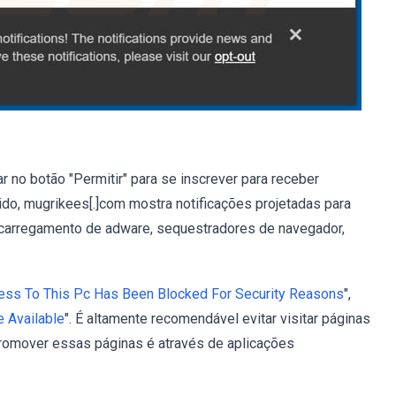
 no botão "Permitir" para se inscrever para receber
tido, mugrikees[.]com mostra notificações projetadas para
carregamento de adware, sequestradores de navegador,
ess To This Pc Has Been Blocked For Security Reasons
",
 Available
". É altamente recomendável evitar visitar páginas
romover essas páginas é através de aplicações