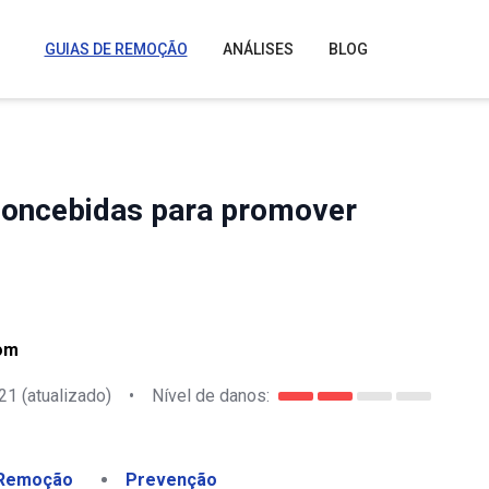
GUIAS DE REMOÇÃO
ANÁLISES
BLOG
concebidas para promover
om
21
(atualizado)
•
Nível de danos:
Remoção
Prevenção