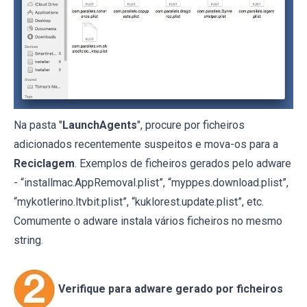
Na pasta "
LaunchAgents
", procure por ficheiros
adicionados recentemente suspeitos e mova-os para a
Reciclagem
. Exemplos de ficheiros gerados pelo adware
- “installmac.AppRemoval.plist”, “myppes.download.plist”,
“mykotlerino.ltvbit.plist”, “kuklorest.update.plist”, etc.
Comumente o adware instala vários ficheiros no mesmo
string.
Verifique para adware gerado por ficheiros