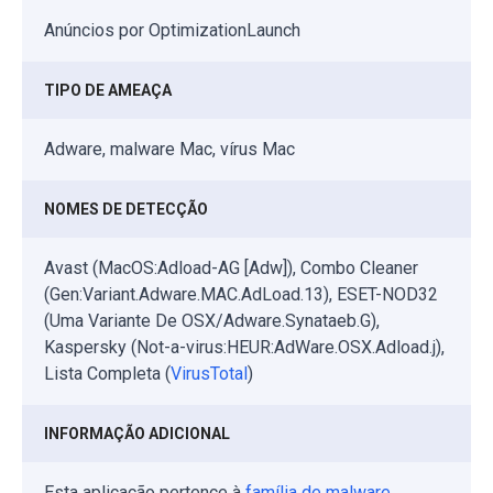
Anúncios por OptimizationLaunch
TIPO DE AMEAÇA
Adware, malware Mac, vírus Mac
NOMES DE DETECÇÃO
Avast (MacOS:Adload-AG [Adw]), Combo Cleaner
(Gen:Variant.Adware.MAC.AdLoad.13), ESET-NOD32
(Uma Variante De OSX/Adware.Synataeb.G),
Kaspersky (Not-a-virus:HEUR:AdWare.OSX.Adload.j),
Lista Completa (
VirusTotal
)
INFORMAÇÃO ADICIONAL
Esta aplicação pertence à
família de malware