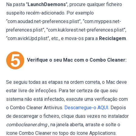
Na pasta "
LaunchDaemons
", procure qualquer ficheiro
suspeito recém-adicionado. Por exemplo
“com.aoudad.net-preferences.plist”, “com.myppes.net-
preferences.plist”, "com.kuklorest.net-preferences.plist”,
“com.avickUpd.plist”, etc., e mova-os para a
Reciclagem
.
Verifique o seu Mac com o Combo Cleaner:
Se seguiu todas as etapas na ordem correta, o Mac deve
estar livre de infecções. Para ter certeza de que seu
sistema não está infectado, execute uma verificação com
o Combo Cleaner Antivirus.
Descarregue-o AQUI
. Depois
de descarregar o ficheiro, clique duas vezes no instalador
combocleaner.dmg
, na janela aberta, arraste e solte o
ícone Combo Cleaner no topo do ícone Applications.