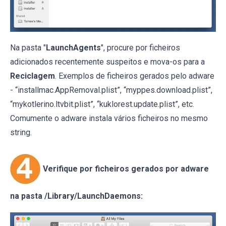
Na pasta "
LaunchAgents
", procure por ficheiros
adicionados recentemente suspeitos e mova-os para a
Reciclagem
. Exemplos de ficheiros gerados pelo adware
- “installmac.AppRemoval.plist”, “myppes.download.plist”,
“mykotlerino.ltvbit.plist”, “kuklorest.update.plist”, etc.
Comumente o adware instala vários ficheiros no mesmo
string.
Verifique por ficheiros gerados por adware
na pasta /Library/LaunchDaemons: