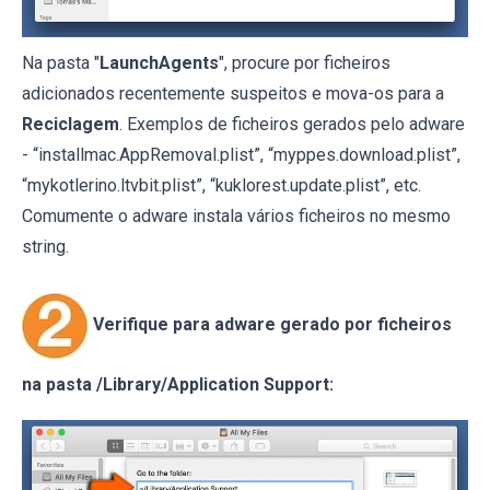
Na pasta "
LaunchAgents
", procure por ficheiros
adicionados recentemente suspeitos e mova-os para a
Reciclagem
. Exemplos de ficheiros gerados pelo adware
- “installmac.AppRemoval.plist”, “myppes.download.plist”,
“mykotlerino.ltvbit.plist”, “kuklorest.update.plist”, etc.
Comumente o adware instala vários ficheiros no mesmo
string.
Verifique para adware gerado por ficheiros
na pasta /Library/Application Support: