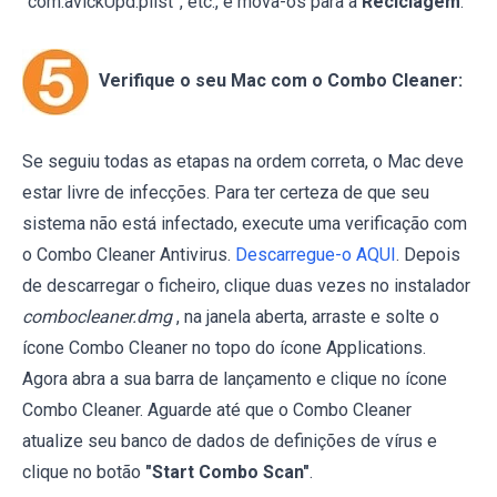
“com.avickUpd.plist”, etc., e mova-os para a
Reciclagem
.
Verifique o seu Mac com o Combo Cleaner:
Se seguiu todas as etapas na ordem correta, o Mac deve
estar livre de infecções. Para ter certeza de que seu
sistema não está infectado, execute uma verificação com
o Combo Cleaner Antivirus.
Descarregue-o AQUI
. Depois
de descarregar o ficheiro, clique duas vezes no instalador
combocleaner.dmg
, na janela aberta, arraste e solte o
ícone Combo Cleaner no topo do ícone Applications.
Agora abra a sua barra de lançamento e clique no ícone
Combo Cleaner. Aguarde até que o Combo Cleaner
atualize seu banco de dados de definições de vírus e
clique no botão
"Start Combo Scan"
.