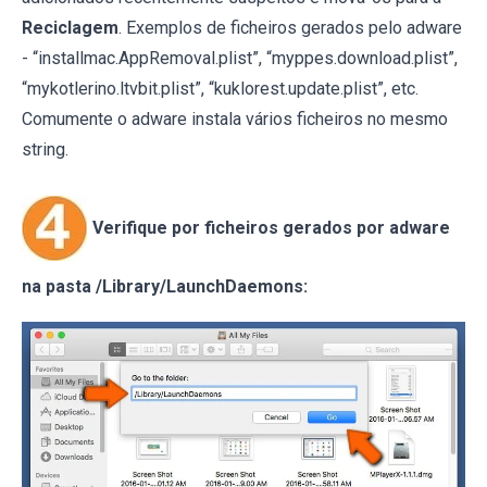
Reciclagem
. Exemplos de ficheiros gerados pelo adware
- “installmac.AppRemoval.plist”, “myppes.download.plist”,
“mykotlerino.ltvbit.plist”, “kuklorest.update.plist”, etc.
Comumente o adware instala vários ficheiros no mesmo
string.
Verifique por ficheiros gerados por adware
na pasta /Library/LaunchDaemons: