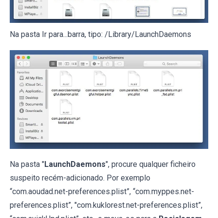
Na pasta Ir para...barra, tipo: /Library/LaunchDaemons
Na pasta "
LaunchDaemons
", procure qualquer ficheiro
suspeito recém-adicionado. Por exemplo
“com.aoudad.net-preferences.plist”, “com.myppes.net-
preferences.plist”, "com.kuklorest.net-preferences.plist”,