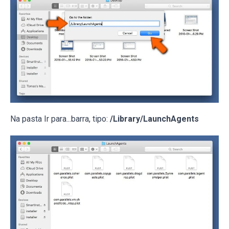
Na pasta Ir para...barra, tipo:
/Library/LaunchAgents