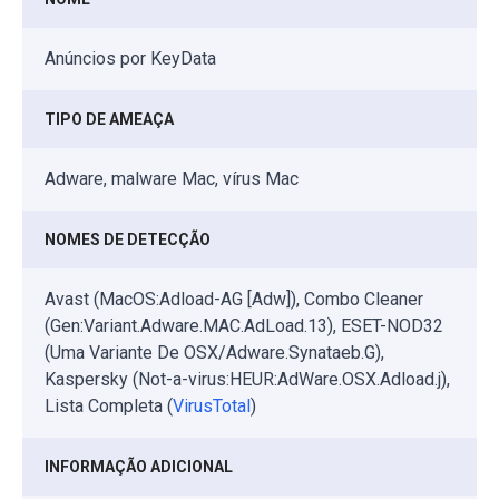
Anúncios por KeyData
TIPO DE AMEAÇA
Adware, malware Mac, vírus Mac
NOMES DE DETECÇÃO
Avast (MacOS:Adload-AG [Adw]), Combo Cleaner
(Gen:Variant.Adware.MAC.AdLoad.13), ESET-NOD32
(Uma Variante De OSX/Adware.Synataeb.G),
Kaspersky (Not-a-virus:HEUR:AdWare.OSX.Adload.j),
Lista Completa (
VirusTotal
)
INFORMAÇÃO ADICIONAL