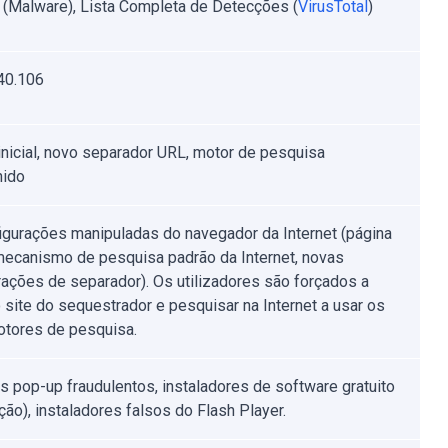
t (Malware), Lista Completa de Detecções (
VirusTotal
)
40.106
inicial, novo separador URL, motor de pesquisa
nido
igurações manipuladas do navegador da Internet (página
, mecanismo de pesquisa padrão da Internet, novas
rações de separador). Os utilizadores são forçados a
o site do sequestrador e pesquisar na Internet a usar os
tores de pesquisa.
s pop-up fraudulentos, instaladores de software gratuito
ção), instaladores falsos do Flash Player.