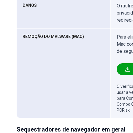
DANOS
O rastr
privaci
redirec
REMOÇÃO DO MALWARE (MAC)
Para el
Mac com
de segu
O verifi
usar a v
para Com
Combo C
PCRisk.
Sequestradores de navegador em geral