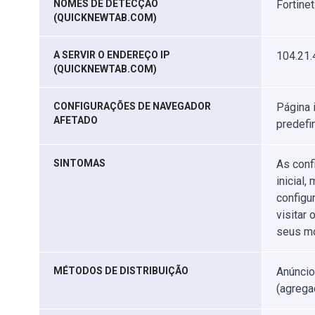
NOMES DE DETECÇÃO
Fortine
(QUICKNEWTAB.COM)
A SERVIR O ENDEREÇO IP
104.21.
(QUICKNEWTAB.COM)
CONFIGURAÇÕES DE NAVEGADOR
Página 
AFETADO
predefi
SINTOMAS
As conf
inicial
configu
visitar 
seus mo
MÉTODOS DE DISTRIBUIÇÃO
Anúncio
(agrega