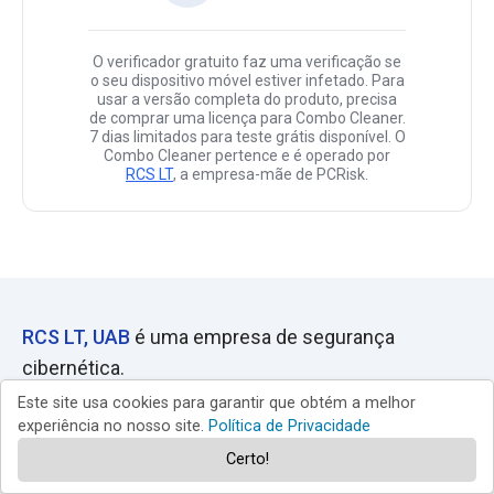
O verificador gratuito faz uma verificação se
o seu dispositivo móvel estiver infetado. Para
usar a versão completa do produto, precisa
de comprar uma licença para Combo Cleaner.
7 dias limitados para teste grátis disponível. O
Combo Cleaner pertence e é operado por
RCS LT
, a empresa-mãe de PCRisk.
RCS LT, UAB
é uma empresa de segurança
cibernética.
Este site usa cookies para garantir que obtém a melhor
RCS LT
é editora do site
pcrisk.pt
e desenvolvedora do aplicativo
experiência no nosso site.
Política de Privacidade
antimalware Combo Cleaner.
Certo!
Endereço