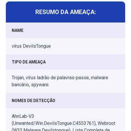
RESUMO DA AMEAÇA:
NAME
vírus DevilsTongue
TIPO DE AMEAÇA
Trojan, vírus ladrão de palavras-passe, malware
bancário, spyware.
NOMES DE DETECÇÃO
AhnLab-V3
(Unwanted/Win.DevilsTongue.C4553761), Webroot
(W32.Malware.Devilstongue), Lista Completa de