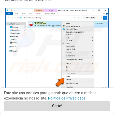
Este site usa cookies para garantir que obtém a melhor
Inicie o seu computador no Modo de Segurança. Seguir
experiência no nosso site.
Política de Privacidade
estes passos deve ajudar a remover qualquer malware do
Certo!
seu computador. Note que a remoção manual de ameaças