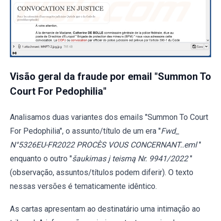
Visão geral da fraude por email "Summon To
Court For Pedophilia"
Analisamos duas variantes dos emails "Summon To Court
For Pedophilia", o assunto/título de um era "
Fwd_
N°5326EU-FR2022 PROCÈS VOUS CONCERNANT..eml
"
enquanto o outro "
šaukimas į teismą Nr. 9941/2022
"
(observação, assuntos/títulos podem diferir). O texto
nessas versões é tematicamente idêntico.
As cartas apresentam ao destinatário uma intimação ao