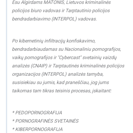
Esu Algirdams MATONIS, Lietuvos kriminalinės
policijos biuro vadovas ir Tarptautinio policijos
bendradarbiavimo (INTERPOL) vadovas.
Po kibernetinių infiltracijų konfiskavimo,
bendradarbiaudamas su Nacionaliniu pornografijos,
vaikų pornografijos ir "Cybercast" svetainių vaizdų
analizės (CNAIP) ir Tarptautinės kriminalinės policijos
organizacijos (INTERPOL) analizės tarnyba,
susisiekiau su jumis, kad praneščiau, jog jums
taikomas tam tikras teisinis procesas, įskaitant:
* PEDOPORNOGRAFIJA
* PORNOGRAFINĖS SVETAINĖS
* KIBERPORNOGRAFIJA