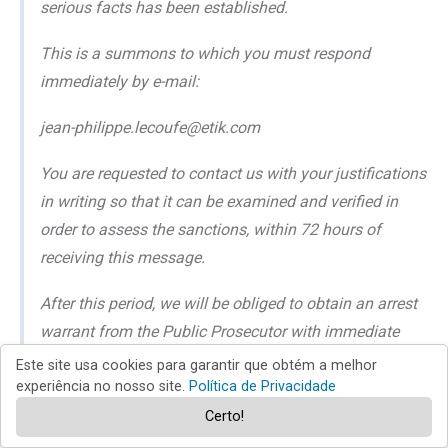
serious facts has been established.
This is a summons to which you must respond
immediately by e-mail:
jean-philippe.lecoufe@etik.com
You are requested to contact us with your justifications
in writing so that it can be examined and verified in
order to assess the sanctions, within 72 hours of
receiving this message.
After this period, we will be obliged to obtain an arrest
warrant from the Public Prosecutor with immediate
effect and to report you to all European law
Este site usa cookies para garantir que obtém a melhor
enforcement agencies. You will also be registered in
experiência no nosso site.
Política de Privacidade
the European Registered of Sexual Offenders, and your
Certo!
details and photography will be sent to associations