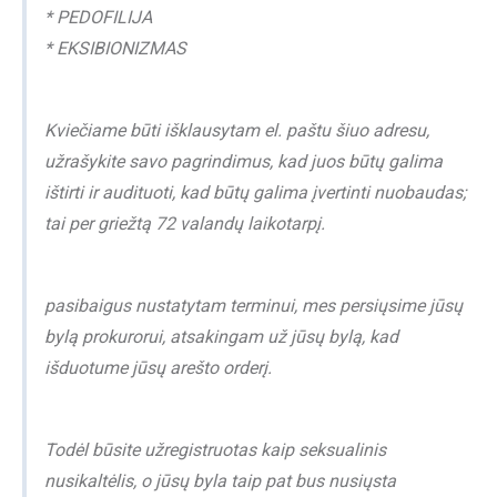
* PEDOFILIJA
* EKSIBIONIZMAS
Kviečiame būti išklausytam el. paštu šiuo adresu,
užrašykite savo pagrindimus, kad juos būtų galima
ištirti ir audituoti, kad būtų galima įvertinti nuobaudas;
tai per griežtą 72 valandų laikotarpį.
pasibaigus nustatytam terminui, mes persiųsime jūsų
bylą prokurorui, atsakingam už jūsų bylą, kad
išduotume jūsų arešto orderį.
Todėl būsite užregistruotas kaip seksualinis
nusikaltėlis, o jūsų byla taip pat bus nusiųsta