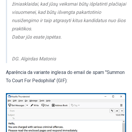
žiniasklaidai, kad jūsų veiksmai būtų išplatinti plačiajai
visuomenei, kad būtų išvengta pakartotinio
nusižengimo ir taip atgrasyti kitus kandidatus nuo šios
praktikos.
Dabar jūs esate įspėtas.
DG. Algirdas Matonis
Aparência da variante inglesa do email de spam "Summon
To Court For Pedophilia" (GIF):