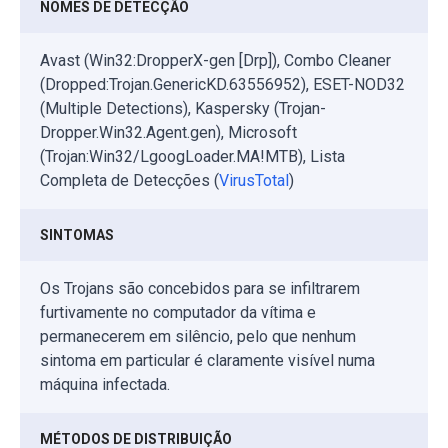
NOMES DE DETECÇÃO
Avast (Win32:DropperX-gen [Drp]), Combo Cleaner
(Dropped:Trojan.GenericKD.63556952), ESET-NOD32
(Multiple Detections), Kaspersky (Trojan-
Dropper.Win32.Agent.gen), Microsoft
(Trojan:Win32/LgoogLoader.MA!MTB), Lista
Completa de Detecções (
VirusTotal
)
SINTOMAS
Os Trojans são concebidos para se infiltrarem
furtivamente no computador da vítima e
permanecerem em silêncio, pelo que nenhum
sintoma em particular é claramente visível numa
máquina infectada.
MÉTODOS DE DISTRIBUIÇÃO