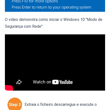
O vídeo demonstra como iniciar o Windows 10 "Modo de
Segurança com Rede":
Extraia o ficheiro descarregue e execute o