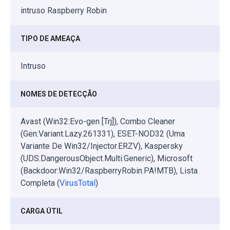
intruso Raspberry Robin
TIPO DE AMEAÇA
Intruso
NOMES DE DETECÇÃO
Avast (Win32:Evo-gen [Trj]), Combo Cleaner
(Gen:Variant.Lazy.261331), ESET-NOD32 (Uma
Variante De Win32/Injector.ERZV), Kaspersky
(UDS:DangerousObject.Multi.Generic), Microsoft
(Backdoor:Win32/RaspberryRobin.PA!MTB), Lista
Completa (
VirusTotal
)
CARGA ÚTIL