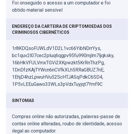
Foi onseguido o acesso a um computador e foi
obtido material sensível
ENDEREÇO DA CARTEIRA DE CRIPTOMOEDAS DOS
CRIMINOSOS CIBERNÉTICOS
1r8KDQsoFUWLdV1D2L1vc66YibNDrrYys,
bc1quv2l07cec2pluq6qgpv95fu990mjlm7ljqksky,
16bHkVFULVmxTGVi2XKpwzkt5KrRnThzPg,
1DnDfzKAjTYWcn6nCVfkXLh5RRaGBUZ7nE,
1EhjD4hzLpwuHVu52ScHTJASqPdkC6SD4,
1P5vLEEuGawo33WLs3pVdxTuyjqt7Ymf9C
SINTOMAS
Compras online não autorizadas, palavras-passe de
contas online alteradas, roubo de identidade, acesso
ilegal ao computador.