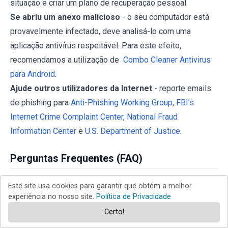
situação e criar um plano de recuperação pessoal.
Se abriu um anexo malicioso
- o seu computador está
provavelmente infectado, deve analisá-lo com uma
aplicação antivírus respeitável. Para este efeito,
recomendamos a utilização de
Combo Cleaner Antivirus
para Android
.
Ajude outros utilizadores da Internet
- reporte emails
de phishing para
Anti-Phishing Working Group
,
FBI’s
Internet Crime Complaint Center
,
National Fraud
Information Center
e
U.S. Department of Justice
.
Perguntas Frequentes (FAQ)
Este site usa cookies para garantir que obtém a melhor
Por que recebi este email?
experiência no nosso site.
Política de Privacidade
Este email de sextorção não é pessoal. Muito
Certo!
provavelmente, o seu endereço de email foi obtido