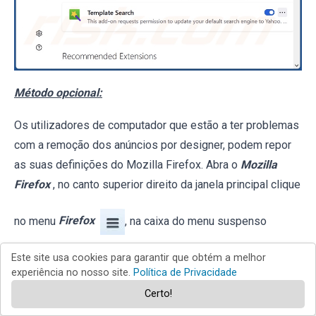
Método opcional:
Os utilizadores de computador que estão a ter problemas
com a remoção dos anúncios por designer, podem repor
as suas definições do Mozilla Firefox. Abra o
Mozilla
Firefox
, no canto superior direito da janela principal clique
no menu
Firefox
, na caixa do menu suspenso
escolha
Menu de Ajuda Aberto
e selecione o
menu de
Este site usa cookies para garantir que obtém a melhor
experiência no nosso site.
Política de Privacidade
ajuda firefox
.
Certo!