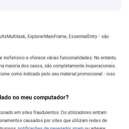
ltsMultitask, ExplorerMainFrame, EssentialEntry - são
 inofensivo e oferece várias funcionalidades. No entanto,
na maioria dos casos, são completamente inoperacionais.
one como indicado pelo seu material promocional - isso
talado no meu computador?
poiado em sites fraudulentos. Os utilizadores entram
ionamentos causados por sites que utilizam redes de
trusivos,
notificações de navegador spam
ou adware