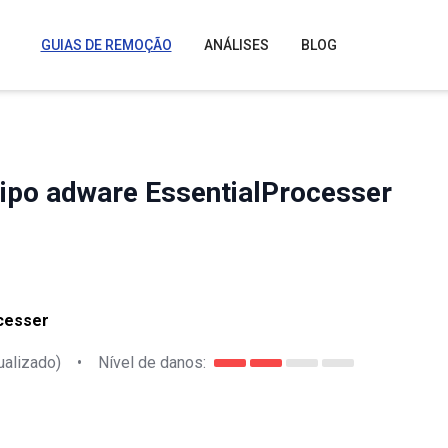
GUIAS DE REMOÇÃO
ANÁLISES
BLOG
tipo adware EssentialProcesser
cesser
ualizado)
•
Nível de danos: