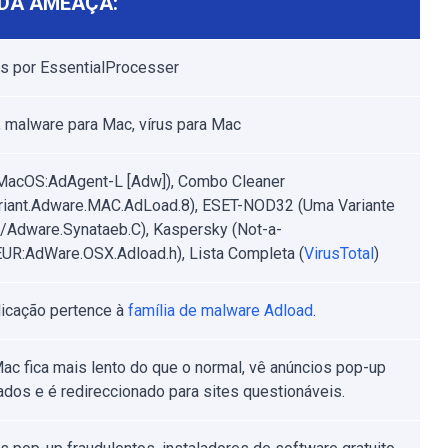
DA AMEAÇA:
s por EssentialProcesser
 malware para Mac, vírus para Mac
MacOS:AdAgent-L [Adw]), Combo Cleaner
riant.Adware.MAC.AdLoad.8), ESET-NOD32 (Uma Variante
Adware.Synataeb.C), Kaspersky (Not-a-
EUR:AdWare.OSX.Adload.h), Lista Completa (
VirusTotal
)
licação pertence à
família de malware Adload
.
ac fica mais lento do que o normal, vê anúncios pop-up
ados e é redireccionado para sites questionáveis.