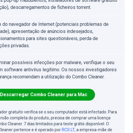
s pop-up fraudulentos, instaladores de software gratuito
ção), descarregamentos de ficheiros torrent.
o do navegador de Internet (potenciais problemas de
dade), apresentação de anúncios indesejados,
cionamentos para sites questionáveis, perda de
ções privadas.
iminar possíveis infecções por malware, verifique o seu
 software antivírus legítimo. Os nossos investigadores
rança recomendam a utilização do Combo Cleaner.
Descarregar Combo Cleaner para Mac
cador gratuito verifica se o seu computador está infectado. Para
ersão completa do produto, precisa de comprar uma licença
bo Cleaner. 7 dias limitados para teste grátis disponível. O
leaner pertence e é operado por
RCS LT
, a empresa-mãe de