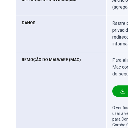
Anúncio
(agrega
DANOS
Rastrei
privaci
redirec
informa
REMOÇÃO DO MALWARE (MAC)
Para el
Mac com
de segu
O verifi
usar a v
para Com
Combo C