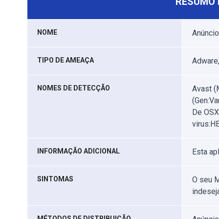
RESUMO 
NOME
Anúncio
TIPO DE AMEAÇA
Adware,
NOMES DE DETECÇÃO
Avast (
(Gen:Va
De OSX/
virus:H
INFORMAÇÃO ADICIONAL
Esta ap
SINTOMAS
O seu M
indesej
MÉTODOS DE DISTRIBUIÇÃO