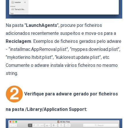
Na pasta "
LaunchAgents
", procure por ficheiros
adicionados recentemente suspeitos e mova-os para a
Reciclagem
. Exemplos de ficheiros gerados pelo adware
- “installmac.AppRemoval.plist”, “myppes.download.plist”,
“mykotlerino.ltvbit.plist”, “kuklorest.update.plist”, etc.
Comumente o adware instala vários ficheiros no mesmo
string.
Verifique para adware gerado por ficheiros
na pasta /Library/Application Support: