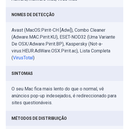
NOMES DE DETECÇÃO
Avast (MacOS:Pirrit-CH [Adw]), Combo Cleaner
(Adware.MAC.Pirrit.KU), ESET-NOD32 (Uma Variante
De OSX/Adware.Pirrit.BP), Kaspersky (Not-a-
virus:HEUR:AdWare.OSX.Pirrit.ac), Lista Completa
(
VirusTotal
)
SINTOMAS
O seu Mac fica mais lento do que o normal, vê
anúncios pop-up indesejados, é redireccionado para
sites questionáveis.
MÉTODOS DE DISTRIBUIÇÃO