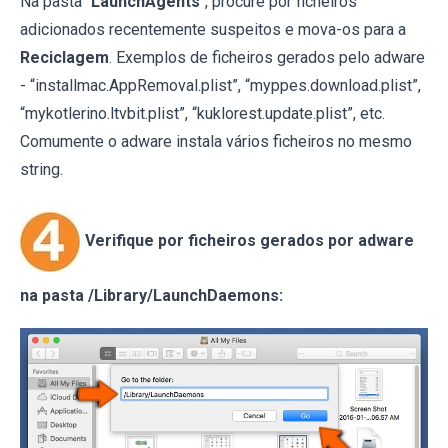
Na pasta "
LaunchAgents
", procure por ficheiros
adicionados recentemente suspeitos e mova-os para a
Reciclagem
. Exemplos de ficheiros gerados pelo adware
- “installmac.AppRemoval.plist”, “myppes.download.plist”,
“mykotlerino.ltvbit.plist”, “kuklorest.update.plist”, etc.
Comumente o adware instala vários ficheiros no mesmo
string.
Verifique por ficheiros gerados por adware
na pasta /Library/LaunchDaemons: