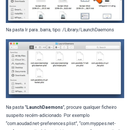
Na pasta Ir para...barra, tipo: /Library/LaunchDaemons
Na pasta "
LaunchDaemons
", procure qualquer ficheiro
suspeito recém-adicionado. Por exemplo
“com.aoudad.net-preferences.plist”, “com.myppes.net-