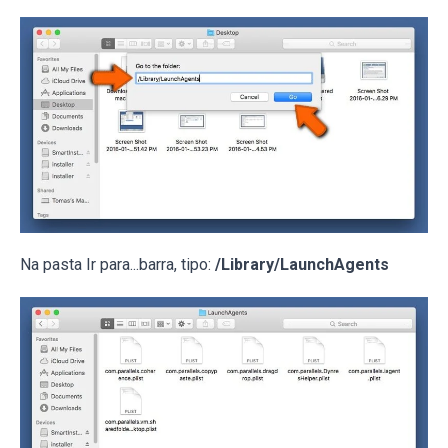
Na pasta Ir para...barra, tipo:
/Library/LaunchAgents