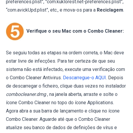
preferences.plist”, "com.kuklorest.net-preferences.plist”,
“com.avickUpd.plist”, etc., e mova-os para a
Reciclagem
.
Verifique o seu Mac com o Combo Cleaner:
Se seguiu todas as etapas na ordem correta, o Mac deve
estar livre de infecções. Para ter certeza de que seu
sistema não está infectado, execute uma verificação com
o Combo Cleaner Antivirus.
Descarregue-o AQUI
. Depois
de descarregar o ficheiro, clique duas vezes no instalador
combocleaner.dmg
, na janela aberta, arraste e solte o
ícone Combo Cleaner no topo do ícone Applications.
Agora abra a sua barra de lançamento e clique no ícone
Combo Cleaner. Aguarde até que o Combo Cleaner
atualize seu banco de dados de definições de vírus e