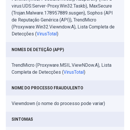
virus:UDS:Server-Proxy.Win32.Taskb), MaxSecure
(Trojan.Malware.178957889.susgen), Sophos (API
de Reputação Genérica (API)), TrendMicro
(Proxyware.Win32.Viewndow.A), Lista Completa de
Detecções (
VirusTotal
)
NOMES DE DETEÇÃO (APP)
TrendMicro (Proxyware.MSIL.ViewNDow.A), Lista
Completa de Detecções (
VirusTotal
)
NOME DO PROCESSO FRAUDULENTO
Viewndown (o nome do processo pode variar)
SINTOMAS