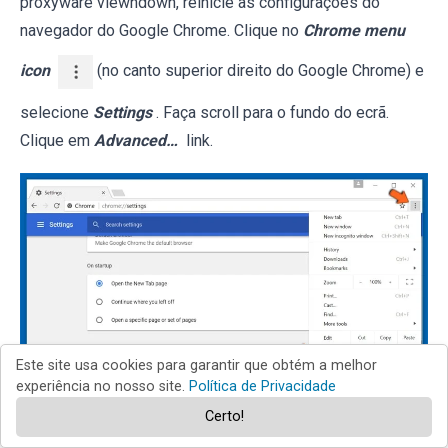
proxyware viewndown, reinicie as configurações do
navegador do Google Chrome. Clique no
Chrome menu
icon
(no canto superior direito do Google Chrome) e
selecione
Settings
. Faça scroll para o fundo do ecrã.
Clique em
Advanced…
link.
Este site usa cookies para garantir que obtém a melhor
experiência no nosso site.
Política de Privacidade
Certo!
Depois de descer para a parte de baixo do ecrã, clique no