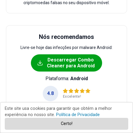
criptomoedas falsas no seu dispositivo móvel.
Nós recomendamos
Livre-se hoje das infecções por malware Android:
Descarregar Combo
Cleaner para Android
Plataforma:
Android
4.8
Excelente!
Este site usa cookies para garantir que obtém a melhor
experiência no nosso site.
Política de Privacidade
O verificador gratuito faz uma verificação se
o seu dispositivo móvel estiver infetado. Para
Certo!
usar a versão completa do produto, precisa
de comprar uma licença para Combo Cleaner.