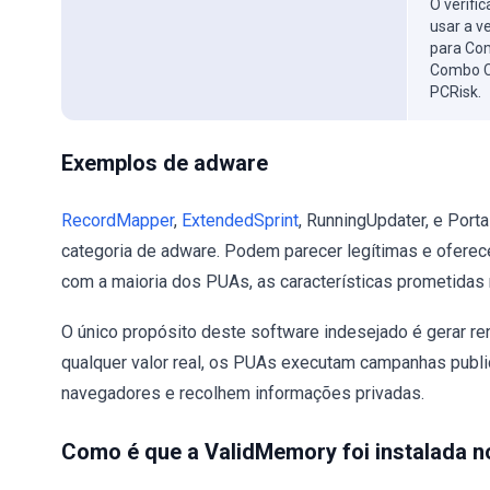
O verifi
usar a v
para Com
Combo C
PCRisk.
Exemplos de adware
RecordMapper
,
ExtendedSprint
, RunningUpdater, e Port
categoria de adware. Podem parecer legítimas e oferecer
com a maioria dos PUAs, as características prometidas 
O único propósito deste software indesejado é gerar re
qualquer valor real, os PUAs executam campanhas publi
navegadores e recolhem informações privadas.
Como é que a ValidMemory foi instalada 