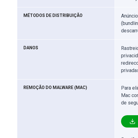
MÉTODOS DE DISTRIBUIÇÃO
Anúncio
(bundlin
descarr
DANOS
Rastrei
privaci
redirec
privada
REMOÇÃO DO MALWARE (MAC)
Para el
Mac com
de segu