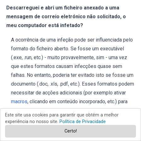
Descarreguei e abri um ficheiro anexado a uma
mensagem de correio eletrónico não solicitado, o
meu computador está infetado?
A ocorrência de uma infeção pode ser influenciada pelo
formato do ficheiro aberto. Se fosse um executável
(.exe, .run, etc.) - muito provavelmente, sim - uma vez
que estes formatos causam infecções quase sem
falhas. No entanto, poderia ter evitado isto se fosse um
documento (.doc, .xls, .pdf, etc.). Esses formatos podem
necessitar de acções adicionais (por exemplo ativar
macros
, clicando em conteúdo incorporado, etc.) para
começar a descarregar/instalar malware.
Este site usa cookies para garantir que obtém a melhor
experiência no nosso site.
Política de Privacidade
O Combo Cleaner remove infecções por malware
Certo!
presentes em anexos de correio eletrónico?