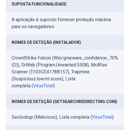
SUPOSTA FUNCIONALIDADE
A aplicação é suposto fornecer proteção máxima
para os navegadores
NOMES DE DETEÇÃO (INSTALADOR)
CrowdStrike Falcon (Win/grayware_confidence_70%
(D)), DrWeb (Program.Unwanted.5508), McAfee
Scanner (Ti!33CE4178B157), Trapmine
(Suspicious.low.ml.score), Lista
completa (
VirusTotal
)
NOMES DE DETEÇÃO (GETSEARCHREDIRECTING.COM)
Seclookup (Malicioso), Lista completa (
VirusTotal
)