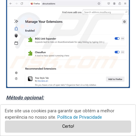
Método opcional:
Este site usa cookies para garantir que obtém a melhor
Os utilizadores de computador que estão a ter problemas
experiência no nosso site.
Política de Privacidade
com a remoção dos sequestrador de navegador
Certo!
getsearchredirecting.com, podem repor as suas