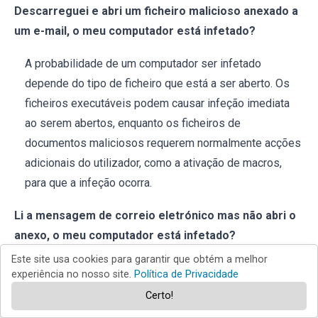
Descarreguei e abri um ficheiro malicioso anexado a
um e-mail, o meu computador está infetado?
A probabilidade de um computador ser infetado
depende do tipo de ficheiro que está a ser aberto. Os
ficheiros executáveis podem causar infeção imediata
ao serem abertos, enquanto os ficheiros de
documentos maliciosos requerem normalmente acções
adicionais do utilizador, como a ativação de macros,
para que a infeção ocorra.
Li a mensagem de correio eletrónico mas não abri o
anexo, o meu computador está infetado?
Este site usa cookies para garantir que obtém a melhor
O simples facto de abrir uma mensagem de correio
experiência no nosso site.
Política de Privacidade
eletrónico não é motivo de preocupação. O risco real
Certo!
surge quando as pessoas clicam em links ou abrem