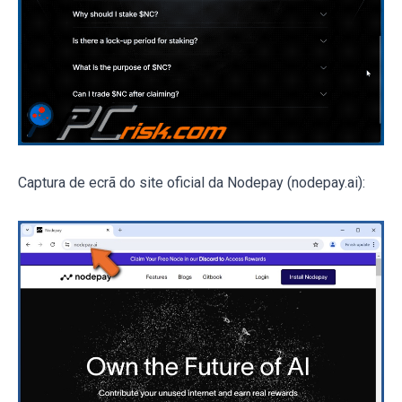
Captura de ecrã do site oficial da Nodepay (nodepay.ai):