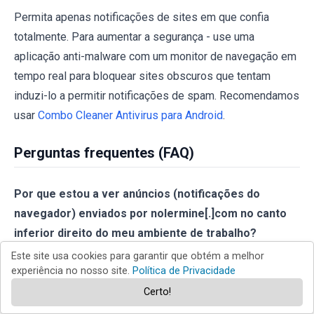
Permita apenas notificações de sites em que confia
totalmente. Para aumentar a segurança - use uma
aplicação anti-malware com um monitor de navegação em
tempo real para bloquear sites obscuros que tentam
induzi-lo a permitir notificações de spam. Recomendamos
usar
Combo Cleaner Antivirus para Android
.
Perguntas frequentes (FAQ)
Por que estou a ver anúncios (notificações do
navegador) enviados por nolermine[.]com no canto
inferior direito do meu ambiente de trabalho?
Este site usa cookies para garantir que obtém a melhor
É necessária a permissão do utilizador para que
experiência no nosso site.
Política de Privacidade
qualquer site possa enviar notificações do navegador
Certo!
(anúncios). Portanto, provavelmente acedeu ao site