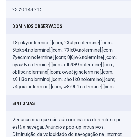
23.20.149.215
DOMÍNIOS OBSERVADOS
18pnky.nolermine[.]com; 23atjn.nolermine[.]com;
5tbks4.nolermine[.]com; 73lx0v.nolermine[.]com;
7yecmm.nolermine[.]com; 8j0jw6.nolermine[.]com;
cysu0v.nolermine[.]com; eth989.nolermine[.]com;
obllsc.nolermine[.]com; owe3jg.nolermine[.]com;
s91i3e.nolermine[.]com; sho1k0.nolermine[.]com;
v4qoui.nolermine[.]com; w8r9h1.nolermine[.]com.
SINTOMAS
Ver anúncios que não são originários dos sites que
está a navegar. Anúncios pop-up intrusivos.
Diminuição da velocidade de navegação na Internet.