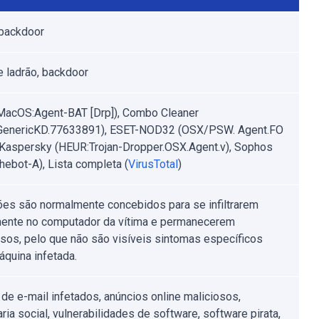
backdoor
 ladrão, backdoor
MacOS:Agent-BAT [Drp]), Combo Cleaner
.GenericKD.77633891), ESET-NOD32 (OSX/PSW. Agent.FO
, Kaspersky (HEUR:Trojan-Dropper.OSX.Agent.v), Sophos
ebot-A), Lista completa (
VirusTotal
)
ões são normalmente concebidos para se infiltrarem
mente no computador da vítima e permanecerem
osos, pelo que não são visíveis sintomas específicos
quina infetada.
de e-mail infetados, anúncios online maliciosos,
ria social, vulnerabilidades de software, software pirata,