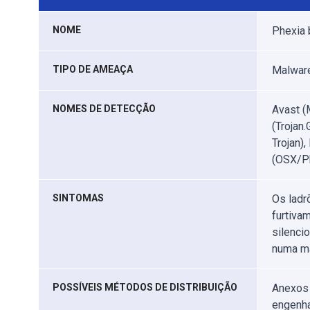
NOME
Phexia 
TIPO DE AMEAÇA
Malware
NOMES DE DETECÇÃO
Avast (
(Trojan
Trojan)
(OSX/Ph
SINTOMAS
Os ladr
furtiva
silenci
numa má
POSSÍVEIS MÉTODOS DE DISTRIBUIÇÃO
Anexos 
engenha