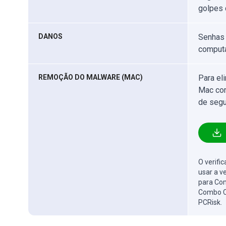
golpes 
DANOS
Senhas 
computa
REMOÇÃO DO MALWARE (MAC)
Para el
Mac com
de segu
O verifi
usar a v
para Com
Combo C
PCRisk.