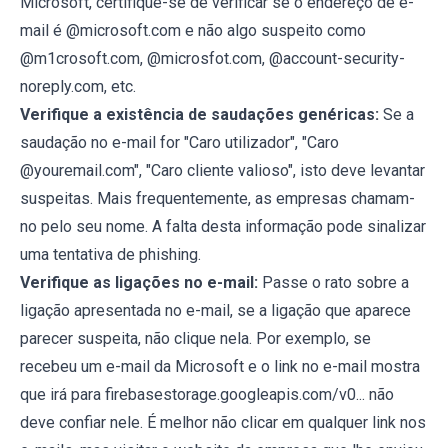
Microsoft, certifique-se de verificar se o endereço de e-
mail é @microsoft.com e não algo suspeito como
@m1crosoft.com, @microsfot.com, @account-security-
noreply.com, etc.
Verifique a existência de saudações genéricas:
Se a
saudação no e-mail for "Caro utilizador", "Caro
@youremail.com", "Caro cliente valioso", isto deve levantar
suspeitas. Mais frequentemente, as empresas chamam-
no pelo seu nome. A falta desta informação pode sinalizar
uma tentativa de phishing.
Verifique as ligações no e-mail:
Passe o rato sobre a
ligação apresentada no e-mail, se a ligação que aparece
parecer suspeita, não clique nela. Por exemplo, se
recebeu um e-mail da Microsoft e o link no e-mail mostra
que irá para firebasestorage.googleapis.com/v0... não
deve confiar nele. É melhor não clicar em qualquer link nos