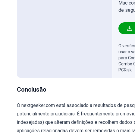
Mac com
de segu
O verifi
usar a v
para Com
Combo C
PCRisk.
Conclusão
O nextgeeker.com está associado a resultados de pesqui
potencialmente prejudiciais. É frequentemente promovi
indesejadas) que alteram definições e recolhem dados d
aplicações relacionadas devem ser removidas o mais r