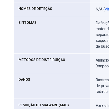
NOMES DE DETEÇÃO
N/A (
Vi
SINTOMAS
Definiç
motor d
separado
sequest
de busc
MÉTODOS DE DISTRIBUIÇÃO
Anúncio
(empaco
DANOS
Rastrea
de priv
redirec
REMOÇÃO DO MALWARE (MAC)
Para el