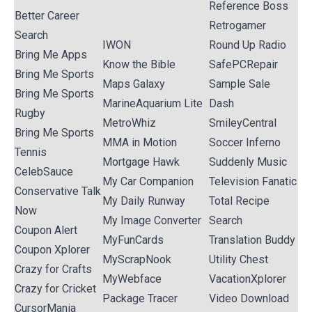
Reference Boss
Better Career
Retrogamer
Search
IWON
Round Up Radio
Bring Me Apps
Know the Bible
SafePCRepair
Bring Me Sports
Maps Galaxy
Sample Sale
Bring Me Sports
MarineAquarium Lite
Dash
Rugby
MetroWhiz
SmileyCentral
Bring Me Sports
MMA in Motion
Soccer Inferno
Tennis
Mortgage Hawk
Suddenly Music
CelebSauce
My Car Companion
Television Fanatic
Conservative Talk
My Daily Runway
Total Recipe
Now
My Image Converter
Search
Coupon Alert
MyFunCards
Translation Buddy
Coupon Xplorer
MyScrapNook
Utility Chest
Crazy for Crafts
MyWebface
VacationXplorer
Crazy for Cricket
Package Tracer
Video Download
CursorMania