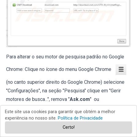
Para alterar o seu motor de pesquisa padrão no Google
Chrome: Clique no ícone do menu Google Chrome
(no canto superior direito do Google Chrome) selecione
"Configurações", na seção "Pesquisa" clique em "Gerir
motores de busca...", remova "
Ask.com
" ou
"
Mywebsearch.com
" e adicione ou escolha o seu
Este site usa cookies para garantir que obtém a melhor
favorito.
experiência no nosso site.
Política de Privacidade
Certo!
Método opcional: