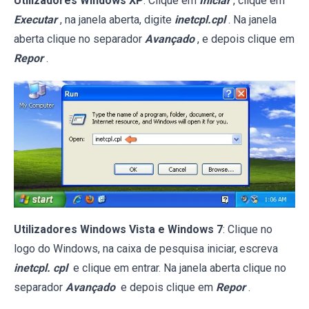
Utilizadores Windows XP
: Clique em
Iniciar
, clique em
Executar
, na janela aberta, digite
inetcpl.cpl
. Na janela
aberta clique no separador
Avançado
, e depois clique em
Repor
.
Utilizadores Windows Vista e Windows 7
: Clique no
logo do Windows, na caixa de pesquisa iniciar, escreva
inetcpl. cpl
e clique em entrar. Na janela aberta clique no
separador
Avançado
e depois clique em
Repor
.