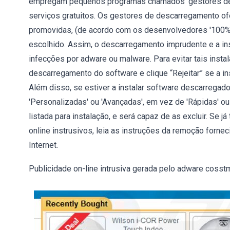
empregam pequenos programas chamados 'gestores de de
serviços gratuitos. Os gestores de descarregamento o
promovidas, (de acordo com os desenvolvedores '100% l
escolhido. Assim, o descarregamento imprudente e a in
infecções por adware ou malware. Para evitar tais inst
descarregamento do software e clique “Rejeitar” se a in
Além disso, se estiver a instalar software descarregado
'Personalizadas' ou 'Avançadas', em vez de 'Rápidas' ou '
listada para instalação, e será capaz de as excluir. Se 
online instrusivos, leia as instruções da remoção forn
Internet.
Publicidade on-line intrusiva gerada pelo adware cosstm