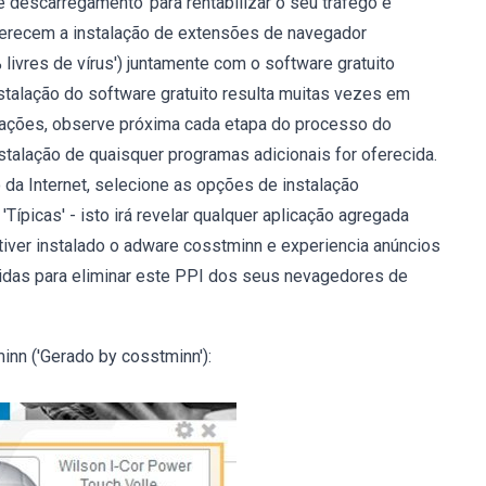
scarregamento' para rentabilizar o seu tráfego e
ferecem a instalação de extensões de navegador
ivres de vírus') juntamente com o software gratuito
stalação do software gratuito resulta muitas vezes em
alações, observe próxima cada etapa do processo do
stalação de quaisquer programas adicionais for oferecida.
 da Internet, selecione as opções de instalação
Típicas' - isto irá revelar qualquer aplicação agregada
já tiver instalado o adware cosstminn e experiencia anúncios
ecidas para eliminar este PPI dos seus nevagedores de
inn ('Gerado by cosstminn'):