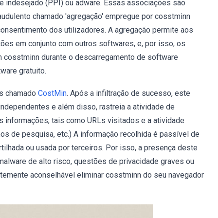
e indesejado (PPI) ou adware. Essas associações são
raudulento chamado 'agregação' empregue por cosstminn
consentimento dos utilizadores. A agregação permite aos
ções em conjunto com outros softwares, e, por isso, os
m cosstminn durante o descarregamento de software
ware gratuito.
rus chamado
CostMin
. Após a infiltração de sucesso, este
independentes e além disso, rastreia a atividade de
as informações, tais como URLs visitados e a atividade
os de pesquisa, etc.) A informação recolhida é passível de
tilhada ou usada por terceiros. Por isso, a presença deste
alware de alto risco, questões de privacidade graves ou
rtemente aconselhável eliminar cosstminn do seu navegador