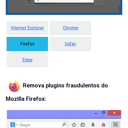
Internet Explorer
Chrome
Firefox
Safari
Edge
Remova plugins fraudulentos do
Mozilla Firefox: